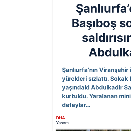
Şanlıurfa
Başıboş s
saldırısı
Abdulka
Şanlıurfa’nın Viranşehir
yürekleri sızlattı. Sokak
yaşındaki Abdulkadir Sar
kurtuldu. Yaralanan mini
detaylar…
DHA
Yaşam