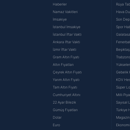
Haberler
Rüya Tabi
Namaz Vakitleri
Hava D
İmsakiye
Son Dep
İstanbul İmsakiye
Spor Hab
İstanbul İftar Vakti
Galatasa
Ankara İftar Vakti
Fenerba
İzmir İftar Vakti
Beşiktaş
Gram Altın Fiyatı
Trabzons
Altın Fiyatları
Yüksele
Çeyrek Altın Fiyatı
Gebelik
Yarım Altın Fiyatı
KDV He
Tam Altın Fiyatı
Süper Lo
Cumhuriyet Altını
Milli Pi
22 Ayar Bilezik
Sayısal 
Gümüş Fiyatları
Türkiye H
Dolar
Magazin 
Euro
Ekonomi 