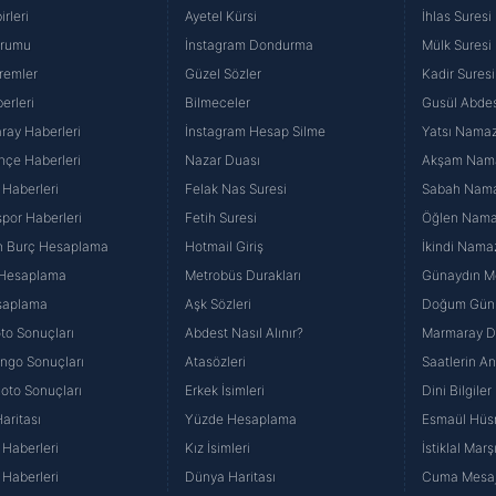
rleri
Ayetel Kürsi
İhlas Suresi
urumu
İnstagram Dondurma
Mülk Suresi
remler
Güzel Sözler
Kadir Suresi
erleri
Bilmeceler
Gusül Abdes
ray Haberleri
İnstagram Hesap Silme
Yatsı Namazı
hçe Haberleri
Nazar Duası
Akşam Namaz
 Haberleri
Felak Nas Suresi
Sabah Namaz
por Haberleri
Fetih Suresi
Öğlen Namazı
n Burç Hesaplama
Hotmail Giriş
İkindi Namaz
 Hesaplama
Metrobüs Durakları
Günaydın Me
saplama
Aşk Sözleri
Doğum Günü
to Sonuçları
Abdest Nasıl Alınır?
Marmaray Du
yango Sonuçları
Atasözleri
Saatlerin A
Loto Sonuçları
Erkek İsimleri
Dini Bilgiler
aritası
Yüzde Hesaplama
Esmaül Hüs
Haberleri
Kız İsimleri
İstiklal Marş
Haberleri
Dünya Haritası
Cuma Mesaj