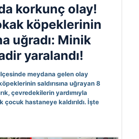
’da korkunç olay!
okak köpeklerinin
na uğradı: Minik
dir yaralandı!
 ilçesinde meydana gelen olay
 köpeklerinin saldırısına uğrayan 8
ık, çevredekilerin yardımıyla
k çocuk hastaneye kaldırıldı. İşte