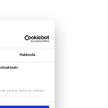
Hakkında
ılmaktadır.
ızda sizlere daha iyi reklam
duğunu ve sizlere en iyi
liyetlerimizi karşılamak