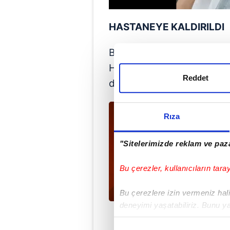
HASTANEYE KALDIRILDI
Bacağından yaralanan Sarı
Hastanesi'ne götürüldü. Bu
Reddet
durumunun iyi olduğu belir
Rıza
"Sitelerimizde reklam ve paza
Bu çerezler, kullanıcıların tara
Bu çerezlere izin vermeniz halin
deneyimi yaşatabiliriz. Bunu y
içerikleri sunabilmek adına el
noktasında tek gelir kalemimiz 