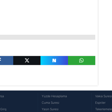
rsa
Yüzde Hesaplama
Vakıa Sures
Cuma Suresi
Espriler
Giriş
Yasin Suresi
Tekerlemele