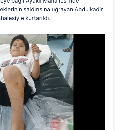
çeye bağlı Ayaklı Mahallesi'nde
klerinin saldırısına uğrayan Abdulkadir
alesiyle kurtarıldı.