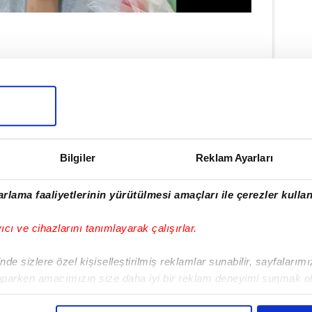
k, yakınları tarafından
Viranşehir
Devlet
rada tedaviye alınan Sarık'ın
tildi.
Bilgiler
Reklam Ayarları
rlama faaliyetlerinin yürütülmesi amaçları ile çerezler kullan
yıcı ve cihazlarını tanımlayarak çalışırlar.
de sizlere özel kişiselleştirilmiş reklamlar sunabilir, sayfalarım
aparken amacımızın size daha iyi bir reklam deneyimi sunmak ol
imizden gelen çabayı gösterdiğimizi ve bu noktada, reklamların ma
olduğunu sizlere hatırlatmak isteriz.