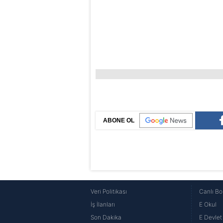
ABONE OL
Veri Politikası
Canlı Bo
İş İlanları
E Okul
Son Dakika
E Devlet 