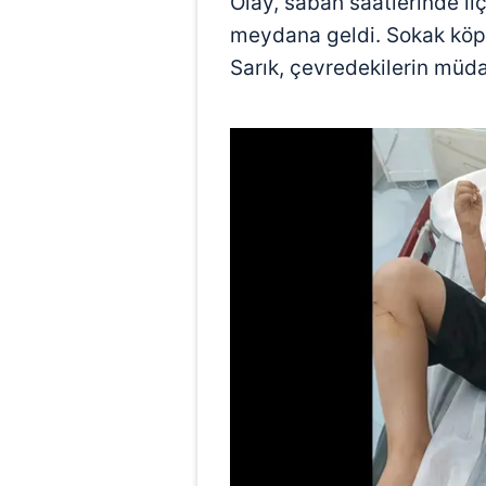
Olay, sabah saatlerinde il
meydana geldi. Sokak köpe
Sarık, çevredekilerin müdah