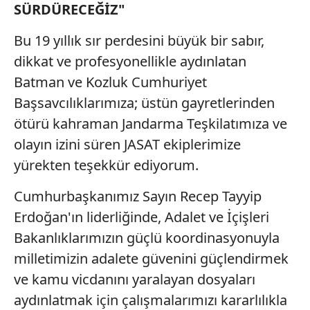
SÜRDÜRECEĞİZ"
Sizlere daha iyi bir hizmet sunabilmek için İnternet
Bu 19 yıllık sır perdesini büyük bir sabır,
Sitemizde kendimize ve üçüncü kişilere ait çerezler
dikkat ve profesyonellikle aydınlatan
kullanılmaktadır. Bu çerezler vasıtasıyla çeşitli kişisel
verileriniz işlenmekte olup gerekli olan çerezler bilgi
Batman ve Kozluk Cumhuriyet
toplumu hizmetlerinin sunulması amacıyla
Başsavcılıklarımıza; üstün gayretlerinden
kullanılmaktadır. Diğer çerezler, sitemizin daha işlevsel
ötürü kahraman Jandarma Teşkilatımıza ve
kılınması ve kişiselleştirilmesi ve sizlere yönelik
olayın izini süren JASAT ekiplerimize
reklam/pazarlama faaliyetlerinin yapılması, amaçlarıyla
sınırlı olarak açık rızanız dahilinde kullanılacaktır.
yürekten teşekkür ediyorum.
Çerezlere ilişkin tercihlerinizi aşağıda yer alan panel
Cumhurbaşkanımız Sayın Recep Tayyip
vasıtasıyla belirleyebilirsiniz. Çerezlere ilişkin detaylı bilgi
Erdoğan'ın liderliğinde, Adalet ve İçişleri
için Ayarlar butonuna tıklayabilir,
Çerez Bilgilendirme
Bakanlıklarımızın güçlü koordinasyonuyla
Metnimizi
ziyaret edebilirsiniz.
milletimizin adalete güvenini güçlendirmek
6698 sayılı Kişisel Verilerin Korunması Kanunu uyarınca
ve kamu vicdanını yaralayan dosyaları
hazırlanmış Aydınlatma Metnimizi okumak ve sitemizde
aydınlatmak için çalışmalarımızı kararlılıkla
ilgili mevzuata uygun olarak kullanılan çerezlerle ilgili bilgi