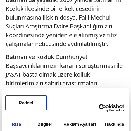
Kozluk ilçesinde bir erkek cesedinin
bulunmasına ilişkin dosya, Faili Meçhul
Suçları Araştırma Daire Başkanlığımızın
koordinesinde yeniden ele alınmış ve titiz
çalışmalar neticesinde aydınlatılmıştır.
Batman ve Kozluk Cumhuriyet
Başsavcılıklarımızın kararlı soruşturması ile
JASAT başta olmak üzere kolluk
birimlerimizin sabırlı araştırmaları
neticesinde, cesedin 2007 yılından bu yana
hiçbir resmî işlem kaydı bulunmayan Aydın
Reddet
Özcan'a ait olduğu DNA incelemesiyle tespit
edilmiştir. Yaklaşık 19 yıl sonra aydınlatılan
Rıza
Bilgiler
Reklam Ayarları
Hakkında
dosya kapsamında elde edilen deliller, tanık