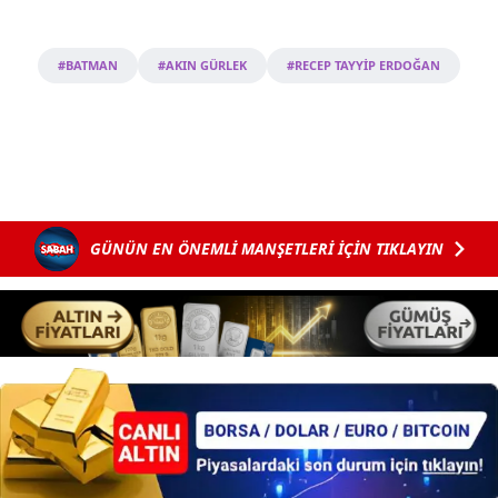
#BATMAN
#AKIN GÜRLEK
#RECEP TAYYİP ERDOĞAN
GÜNÜN EN ÖNEMLİ MANŞETLERİ İÇİN TIKLAYIN