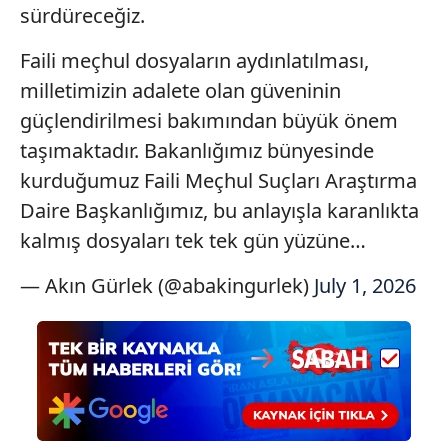
sürdüreceğiz.
almak için lütfen
tıklayınız
.
Faili meçhul dosyaların aydınlatılması,
milletimizin adalete olan güveninin
güçlendirilmesi bakımından büyük önem
taşımaktadır. Bakanlığımız bünyesinde
kurduğumuz Faili Meçhul Suçları Araştırma
Daire Başkanlığımız, bu anlayışla karanlıkta
kalmış dosyaları tek tek gün yüzüne…
— Akın Gürlek (@abakingurlek)
July 1, 2026