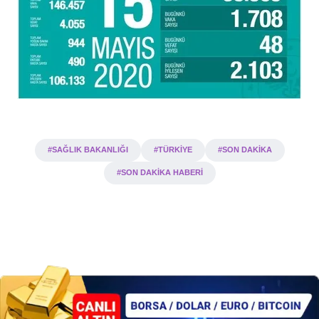
#SAĞLIK BAKANLIĞI
#TÜRKİYE
#SON DAKİKA
#SON DAKİKA HABERİ