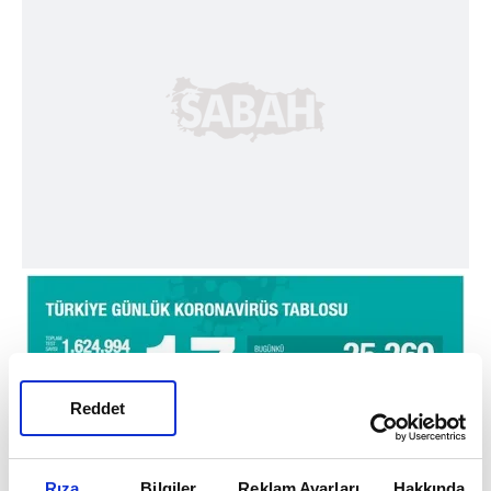
Reddet
Rıza
Bilgiler
Reklam Ayarları
Hakkında