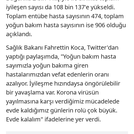
gösterilmeyecektir."
iyileşen sayısı da 108 bin 137'e yükseldi.
Toplam entübe hasta sayısının 474, toplam
Sizlere daha iyi bir hizmet sunabilmek için İnternet
yoğun bakım hasta sayısının ise 906 olduğu
Sitemizde kendimize ve üçüncü kişilere ait çerezler
kullanılmaktadır. Bu çerezler vasıtasıyla çeşitli kişisel
açıklandı.
verileriniz işlenmekte olup gerekli olan çerezler bilgi
toplumu hizmetlerinin sunulması amacıyla
Sağlık Bakanı Fahrettin Koca, Twitter'dan
kullanılmaktadır. Diğer çerezler, sitemizin daha işlevsel
yaptığı paylaşımda, "Yoğun bakım hasta
kılınması ve kişiselleştirilmesi ve sizlere yönelik
sayımızla yoğun bakıma giren
reklam/pazarlama faaliyetlerinin yapılması, amaçlarıyla
hastalarımızdan vefat edenlerin oranı
sınırlı olarak açık rızanız dahilinde kullanılacaktır.
azalıyor. İyileşme hızındaysa öngörülebilir
Çerezlere ilişkin tercihlerinizi aşağıda yer alan panel
bir yavaşlama var. Korona virüsün
vasıtasıyla belirleyebilirsiniz. Çerezlere ilişkin detaylı bilgi
yayılmasına karşı verdiğimiz mücadelede
için Ayarlar butonuna tıklayabilir,
Çerez Bilgilendirme
evde kaldığımız günlerin rolü çok büyük.
Metnimizi
ziyaret edebilirsiniz.
Evde kalalım" ifadelerine yer verdi.
6698 sayılı Kişisel Verilerin Korunması Kanunu uyarınca
hazırlanmış Aydınlatma Metnimizi okumak ve sitemizde