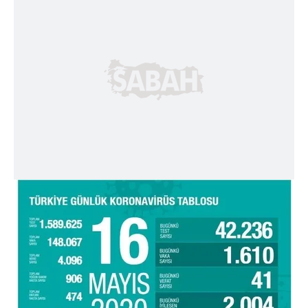
ilgili mevzuata uygun olarak kullanılan çerezlerle ilgili bilgi
almak için lütfen
tıklayınız
.