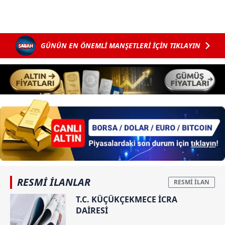
vasıtasıyla belirleyebilirsiniz. Çerezlere ilişkin detaylı bilgi
için Ayarlar butonuna tıklayabilir,
Çerez Bilgilendirme
Metnimizi
ziyaret edebilirsiniz.
GÜNÜN EN ÖNEMLİ MANŞETLERİ İÇİN TIKLAYIN
6698 sayılı Kişisel Verilerin Korunması Kanunu uyarınca
hazırlanmış Aydınlatma Metnimizi okumak ve sitemizde
ilgili mevzuata uygun olarak kullanılan çerezlerle ilgili bilgi
almak için lütfen
tıklayınız
.
RESMİ İLANLAR
T.C. KÜÇÜKÇEKMECE İCRA
DAİRESİ