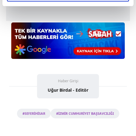
elimizden gelen çabayı gösterdiğimizi ve bu noktada,
reklamların maliyetlerimizi karşılamak noktasında tek gelir
kalemimiz olduğunu sizlere hatırlatmak isteriz.
Her halükârda, kullanıcılar, bu çerezlere izin vermedikleri
takdirde, kullanıcılara hedefli reklamlar
gösterilmeyecektir."
Sizlere daha iyi bir hizmet sunabilmek için İnternet
Sitemizde kendimize ve üçüncü kişilere ait çerezler
kullanılmaktadır. Bu çerezler vasıtasıyla çeşitli kişisel
verileriniz işlenmekte olup gerekli olan çerezler bilgi
Haber Girişi
toplumu hizmetlerinin sunulması amacıyla
Uğur Birdal - Editör
kullanılmaktadır. Diğer çerezler, sitemizin daha işlevsel
kılınması ve kişiselleştirilmesi ve sizlere yönelik
reklam/pazarlama faaliyetlerinin yapılması, amaçlarıyla
#SEFERİHİSAR
#İZMİR CUMHURİYET BAŞSAVCILIĞI
sınırlı olarak açık rızanız dahilinde kullanılacaktır.
Çerezlere ilişkin tercihlerinizi aşağıda yer alan panel