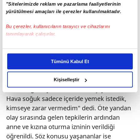
"Sitelerimizde reklam ve pazarlama faaliyetlerinin
yürütülmesi amaçları ile çerezler kullanılmaktadır.
Bu çerezler, kullanıcıların tarayıcı ve cihazlarını
tanımlayarak çalışırlar.
Bu çerezlere izin vermeniz halinde sizlere özel
kişiselleştirilmiş reklamlar sunabilir, sayfalarımızda sizlere
Tümünü Kabul Et
daha iyi reklam deneyimi yaşatabiliriz. Bunu yaparken
"BİZ İNSAN DEĞİL MİYİZ"
amacımızın size daha iyi bir reklam deneyimi sunmak
İsmigül Sevcan olay günü görevlilere, "Biz
olduğunu ve sizlere en iyi içerikleri sunabilmek adına
Kişiselleştir
elimizden gelen çabayı gösterdiğimizi ve bu noktada,
insan değil miyiz? Bizi neden dışlıyorsunuz?
reklamların maliyetlerimizi karşılamak noktasında tek gelir
Hava soğuk sadece içeride yemek istedik,
kalemimiz olduğunu sizlere hatırlatmak isteriz.
kimseye zarar vermedim" dedi. Öte yandan
olay sırasında gelen tepkilerin ardından
Her halükârda, kullanıcılar, bu çerezlere izin vermedikleri
takdirde, kullanıcılara hedefli reklamlar
anne ve kızına oturma izninin verildiği
gösterilmeyecektir."
öğrenildi. Söz konusu yaşananlar ise