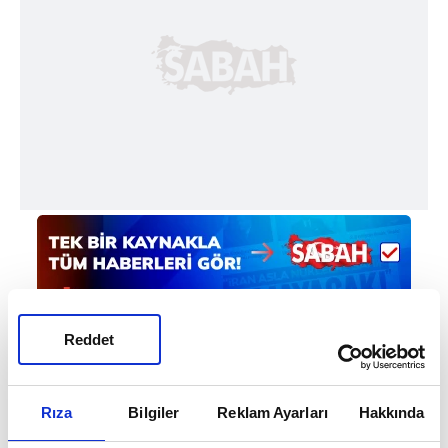
Reddet
Haber Girişi
Rıza
Bilgiler
Reklam Ayarları
Hakkında
Mete Efendioğlu - Editör