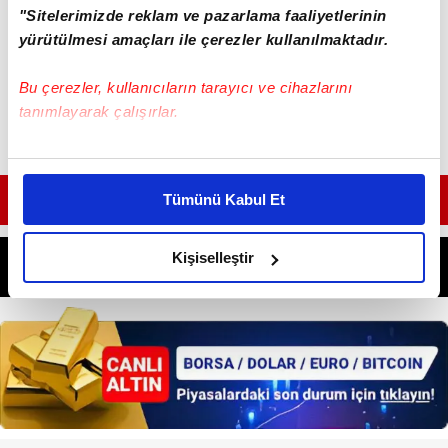
"Sitelerimizde reklam ve pazarlama faaliyetlerinin
yürütülmesi amaçları ile çerezler kullanılmaktadır.
Bu çerezler, kullanıcıların tarayıcı ve cihazlarını
tanımlayarak çalışırlar.
Bu çerezlere izin vermeniz halinde sizlere özel
kişiselleştirilmiş reklamlar sunabilir, sayfalarımızda sizlere
GÜNÜN EN ÖNEMLİ MANŞETLERİ İÇİN TIKLAYIN
Tümünü Kabul Et
daha iyi reklam deneyimi yaşatabiliriz. Bunu yaparken
amacımızın size daha iyi bir reklam deneyimi sunmak
olduğunu ve sizlere en iyi içerikleri sunabilmek adına
Kişiselleştir
elimizden gelen çabayı gösterdiğimizi ve bu noktada,
reklamların maliyetlerimizi karşılamak noktasında tek gelir
kalemimiz olduğunu sizlere hatırlatmak isteriz.
Her halükârda, kullanıcılar, bu çerezlere izin vermedikleri
takdirde, kullanıcılara hedefli reklamlar
gösterilmeyecektir."