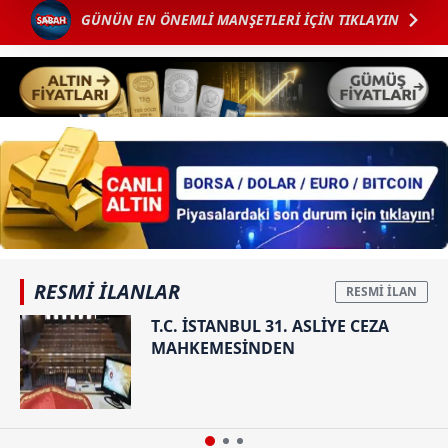
kalemimiz olduğunu sizlere hatırlatmak isteriz.
GÜNÜN EN ÖNEMLİ MANŞETLERİ İÇİN TIKLAYIN
Her halükârda, kullanıcılar, bu çerezlere izin vermedikleri
takdirde, kullanıcılara hedefli reklamlar
gösterilmeyecektir."
Sizlere daha iyi bir hizmet sunabilmek için İnternet
Sitemizde kendimize ve üçüncü kişilere ait çerezler
kullanılmaktadır. Bu çerezler vasıtasıyla çeşitli kişisel
verileriniz işlenmekte olup gerekli olan çerezler bilgi
toplumu hizmetlerinin sunulması amacıyla
kullanılmaktadır. Diğer çerezler, sitemizin daha işlevsel
RESMİ İLANLAR
kılınması ve kişiselleştirilmesi ve sizlere yönelik
T.C. İSTANBUL 31. ASLİYE CEZA
reklam/pazarlama faaliyetlerinin yapılması, amaçlarıyla
MAHKEMESİNDEN
sınırlı olarak açık rızanız dahilinde kullanılacaktır.
Çerezlere ilişkin tercihlerinizi aşağıda yer alan panel
vasıtasıyla belirleyebilirsiniz. Çerezlere ilişkin detaylı bilgi
için Ayarlar butonuna tıklayabilir,
Çerez Bilgilendirme