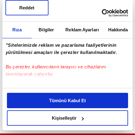
Reddet
Rıza
Bilgiler
Reklam Ayarları
Hakkında
"Sitelerimizde reklam ve pazarlama faaliyetlerinin
yürütülmesi amaçları ile çerezler kullanılmaktadır.
Haber Girişi
Bu çerezler, kullanıcıların tarayıcı ve cihazlarını
Muhammed Emin Akyıldırım - Editör
tanımlayarak çalışırlar.
Bu çerezlere izin vermeniz halinde sizlere özel
#YOZGAT
kişiselleştirilmiş reklamlar sunabilir, sayfalarımızda sizlere
Tümünü Kabul Et
daha iyi reklam deneyimi yaşatabiliriz. Bunu yaparken
amacımızın size daha iyi bir reklam deneyimi sunmak
olduğunu ve sizlere en iyi içerikleri sunabilmek adına
Kişiselleştir
elimizden gelen çabayı gösterdiğimizi ve bu noktada,
reklamların maliyetlerimizi karşılamak noktasında tek gelir