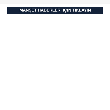
Metnimizi
ziyaret edebilirsiniz.
MANŞET HABERLERİ İÇİN TIKLAYIN
6698 sayılı Kişisel Verilerin Korunması Kanunu uyarınca
hazırlanmış Aydınlatma Metnimizi okumak ve sitemizde
ilgili mevzuata uygun olarak kullanılan çerezlerle ilgili bilgi
almak için lütfen
tıklayınız
.