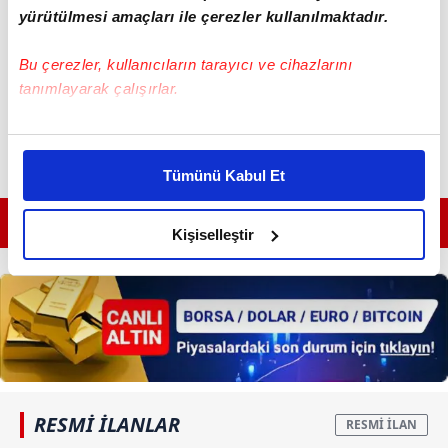
yürütülmesi amaçları ile çerezler kullanılmaktadır.
Bu çerezler, kullanıcıların tarayıcı ve cihazlarını
tanımlayarak çalışırlar.
Bu çerezlere izin vermeniz halinde sizlere özel
kişiselleştirilmiş reklamlar sunabilir, sayfalarımızda sizlere
Tümünü Kabul Et
daha iyi reklam deneyimi yaşatabiliriz. Bunu yaparken
amacımızın size daha iyi bir reklam deneyimi sunmak
GÜNÜN EN ÖNEMLİ MANŞETLERİ İÇİN TIKLAYIN
olduğunu ve sizlere en iyi içerikleri sunabilmek adına
Kişiselleştir
elimizden gelen çabayı gösterdiğimizi ve bu noktada,
reklamların maliyetlerimizi karşılamak noktasında tek gelir
kalemimiz olduğunu sizlere hatırlatmak isteriz.
Her halükârda, kullanıcılar, bu çerezlere izin vermedikleri
takdirde, kullanıcılara hedefli reklamlar
gösterilmeyecektir."
RESMİ İLANLAR