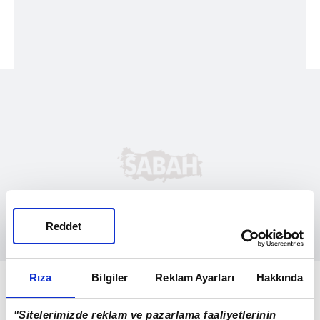
Reddet
Adem ÇAKIR /
SABAH
Rıza
Bilgiler
Reklam Ayarları
Hakkında
"Sitelerimizde reklam ve pazarlama faaliyetlerinin