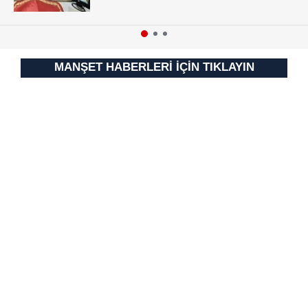
kullanılmaktadır. Bu çerezler vasıtasıyla çeşitli kişisel
verileriniz işlenmekte olup gerekli olan çerezler bilgi
toplumu hizmetlerinin sunulması amacıyla
kullanılmaktadır. Diğer çerezler, sitemizin daha işlevsel
MANŞET HABERLERİ İÇİN TIKLAYIN
kılınması ve kişiselleştirilmesi ve sizlere yönelik
reklam/pazarlama faaliyetlerinin yapılması, amaçlarıyla
sınırlı olarak açık rızanız dahilinde kullanılacaktır.
Çerezlere ilişkin tercihlerinizi aşağıda yer alan panel
vasıtasıyla belirleyebilirsiniz. Çerezlere ilişkin detaylı bilgi
için Ayarlar butonuna tıklayabilir,
Çerez Bilgilendirme
Metnimizi
ziyaret edebilirsiniz.
6698 sayılı Kişisel Verilerin Korunması Kanunu uyarınca
hazırlanmış Aydınlatma Metnimizi okumak ve sitemizde
ilgili mevzuata uygun olarak kullanılan çerezlerle ilgili bilgi
almak için lütfen
tıklayınız
.