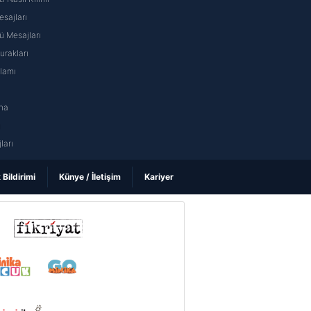
sajları
 Mesajları
rakları
nlamı
na
ı
ları
k Bildirimi
Künye / İletişim
Kariyer