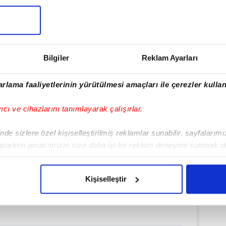
şi Yvonne Bosnjak ve dostlarıyla
ntülendi. Konser öncesi İstanbul'da
isine tahsis edilen 80 milyon TL
laştı.
Bilgiler
Reklam Ayarları
rlama faaliyetlerinin yürütülmesi amaçları ile çerezler kullan
yıcı ve cihazlarını tanımlayarak çalışırlar.
de sizlere özel kişiselleştirilmiş reklamlar sunabilir, sayfalarım
aparken amacımızın size daha iyi bir reklam deneyimi sunmak ol
imizden gelen çabayı gösterdiğimizi ve bu noktada, reklamların ma
olduğunu sizlere hatırlatmak isteriz.
Kişiselleştir
İSTANBUL
#ETİLER
çerezlere izin vermedikleri takdirde, kullanıcılara hedefli reklaml
abilmek için İnternet Sitemizde kendimize ve üçüncü kişilere ait 