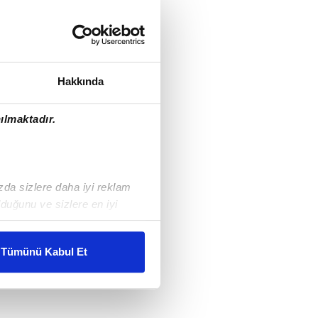
Hakkında
ılmaktadır.
ızda sizlere daha iyi reklam
duğunu ve sizlere en iyi
liyetlerimizi karşılamak
Tümünü Kabul Et
ar gösterilmeyecektir."
çerezler kullanılmaktadır. Bu