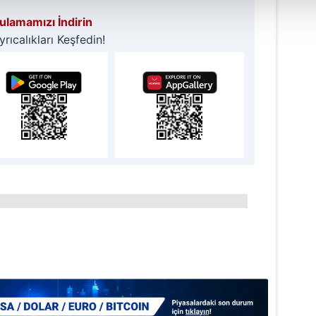
isel verileriniz işlenmekte olup gerekli olan çerezler bilgi toplum
lamamızı İndirin
 çerezler, sitemizin daha işlevsel kılınması ve kişiselleştirilmes
ıcalıkları Keşfedin!
 yapılması, amaçlarıyla sınırlı olarak açık rızanız dahilinde kulla
aşağıda yer alan panel vasıtasıyla belirleyebilirsiniz. Çerezlere iliş
lgilendirme Metnimizi
ziyaret edebilirsiniz.
Korunması Kanunu uyarınca hazırlanmış Aydınlatma Metnimizi okum
 çerezlerle ilgili bilgi almak için lütfen
tıklayınız
.