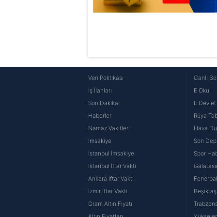
Veri Politikası
Canlı Bo
İş İlanları
E Okul
Son Dakika
E Devlet 
Haberler
Rüya Tabi
Namaz Vakitleri
Hava D
İmsakiye
Son Dep
İstanbul İmsakiye
Spor Hab
İstanbul İftar Vakti
Galatasa
Ankara İftar Vakti
Fenerba
İzmir İftar Vakti
Beşiktaş
Gram Altın Fiyatı
Trabzons
Altın Fiyatları
Yüksele