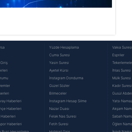
rsa
Yüzde Hesaplama
Vakıa Sures
Cuma Suresi
Espriler
Giriş
Yasin Suresi
Tekerlemele
rleri
Ayetel Kürsi
İhlas Suresi
urumu
İnstagram Dondurma
Mülk Suresi
remler
Güzel Sözler
Kadir Suresi
erleri
Bilmeceler
Gusül Abdes
ray Haberleri
İnstagram Hesap Silme
Yatsı Namazı
hçe Haberleri
Nazar Duası
Akşam Namaz
 Haberleri
Felak Nas Suresi
Sabah Namaz
por Haberleri
Fetih Suresi
Öğlen Namazı
n Burç Hesaplama
Hotmail Giriş
İkindi Namaz