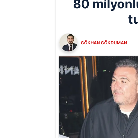
80 milyonl
t
GÖKHAN GÖKDUMAN