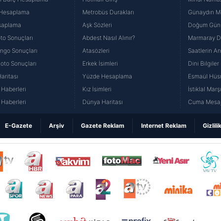
 Hesaplama
Metrobüs Durakları
Günaydın Me
saplama
Aşk Sözleri
Doğum Günü
to Sonuçları
Abdest Nasıl Alınır?
Marmaray Du
yango Sonuçları
Atasözleri
Saatlerin A
Loto Sonuçları
Erkek İsimleri
Dini Bilgiler
aritası
Yüzde Hesaplama
Esmaül Hüs
Haberleri
Kız İsimleri
İstiklal Marş
Haberleri
Dünya Haritası
Cuma Mesaj
E-Gazete
Arşiv
Gazete Reklam
Internet Reklam
Gizlili