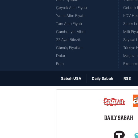
Çeyrek Altın Fiyatı
Gebelik
Yarım Altın Fiyatı
KDV He
Tam Altın Fiyatı
Süper Lo
Cumhuriyet Altını
Milli Pi
22 Ayar Bilezik
Sayısal 
Gümüş Fiyatları
Türkiye H
Dolar
Magazin 
Euro
Ekonomi 
Sabah USA
Daily Sabah
RSS