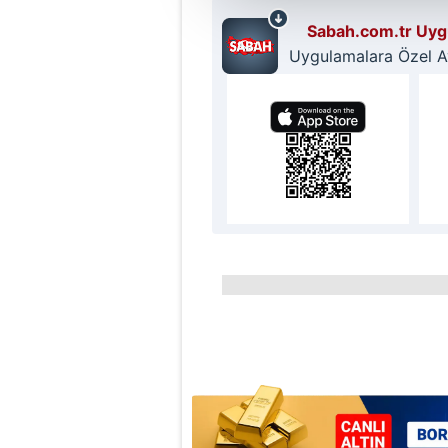
çerezler vasıtasıyla çeşitli kiş
Sabah.com.tr Uygu
amacıyla kullanılmaktadır. Diğer
Uygulamalara Özel Ayr
reklam/pazarlama faaliyetlerinin
Çerezlere ilişkin tercihlerinizi 
butonuna tıklayabilir,
Çerez Bi
6698 sayılı Kişisel Verilerin 
mevzuata uygun olarak kullanılan