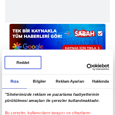
Reddet
Haber Girişi
Mete Efendioğlu - Editör
Rıza
Bilgiler
Reklam Ayarları
Hakkında
"Sitelerimizde reklam ve pazarlama faaliyetlerinin
yürütülmesi amaçları ile çerezler kullanılmaktadır.
Bu çerezler, kullanıcıların tarayıcı ve cihazlarını