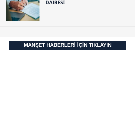
DAİRESİ
Sitemizde kendimize ve üçüncü kişilere ait çerezler
kullanılmaktadır. Bu çerezler vasıtasıyla çeşitli kişisel
verileriniz işlenmekte olup gerekli olan çerezler bilgi
toplumu hizmetlerinin sunulması amacıyla
kullanılmaktadır. Diğer çerezler, sitemizin daha işlevsel
kılınması ve kişiselleştirilmesi ve sizlere yönelik
MANŞET HABERLERİ İÇİN TIKLAYIN
reklam/pazarlama faaliyetlerinin yapılması, amaçlarıyla
sınırlı olarak açık rızanız dahilinde kullanılacaktır.
Çerezlere ilişkin tercihlerinizi aşağıda yer alan panel
vasıtasıyla belirleyebilirsiniz. Çerezlere ilişkin detaylı bilgi
için Ayarlar butonuna tıklayabilir,
Çerez Bilgilendirme
Metnimizi
ziyaret edebilirsiniz.
6698 sayılı Kişisel Verilerin Korunması Kanunu uyarınca
hazırlanmış Aydınlatma Metnimizi okumak ve sitemizde
ilgili mevzuata uygun olarak kullanılan çerezlerle ilgili bilgi
almak için lütfen
tıklayınız
.