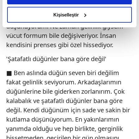
giymek istiyorum. Gelinliğin belli bir
amacımızın size daha iyi bir reklam deneyimi sunmak
olduğunu ve sizlere en iyi içerikleri sunabilmek adına
Kişiselleştir
duygusu olan bir giysi olduğunu
elimizden gelen çabayı gösterdiğimizi ve bu noktada,
düşünüyorum. Ne zaman gelinlik giysem
reklamların maliyetlerimizi karşılamak noktasında tek gelir
vücut formum bile değişiveriyor. İnsan
kalemimiz olduğunu sizlere hatırlatmak isteriz.
kendisini prenses gibi özel hissediyor.
Her halükârda, kullanıcılar, bu çerezlere izin vermedikleri
'Şatafatlı düğünler bana göre değil'
takdirde, kullanıcılara hedefli reklamlar
gösterilmeyecektir."
■ Ben aslında düğün seven biri değilim
fakat gelinlik seviyorum. Arkadaşlarımın
Sizlere daha iyi bir hizmet sunabilmek için İnternet
Sitemizde kendimize ve üçüncü kişilere ait çerezler
düğünlerine bile giderken zorlanırım. Çok
kullanılmaktadır. Bu çerezler vasıtasıyla çeşitli kişisel
kalabalık ve şatafatlı düğünler bana göre
verileriniz işlenmekte olup gerekli olan çerezler bilgi
değil. Kendi düğünüm için sade ve sakin bir
toplumu hizmetlerinin sunulması amacıyla
kutlama düşünüyorum. En yakınlarımın
kullanılmaktadır. Diğer çerezler, sitemizin daha işlevsel
kılınması ve kişiselleştirilmesi ve sizlere yönelik
yanımda olduğu ve hep birlikte, gerginlik
reklam/pazarlama faaliyetlerinin yapılması, amaçlarıyla
hissetmeden, geçirilen bir gün olmasını