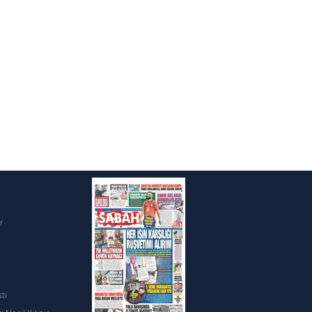
i
r
ti