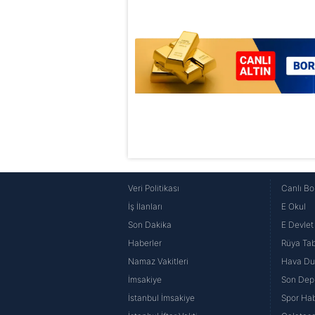
Veri Politikası
Canlı Bo
İş İlanları
E Okul
Son Dakika
E Devlet 
Haberler
Rüya Tabi
Namaz Vakitleri
Hava D
İmsakiye
Son Dep
İstanbul İmsakiye
Spor Hab