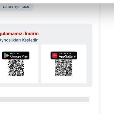
#KURULUŞ OSMAN
abilmek için İnternet Sitemizde kendimize ve üçüncü kişilere ait 
isel verileriniz işlenmekte olup gerekli olan çerezler bilgi toplum
 çerezler, sitemizin daha işlevsel kılınması ve kişiselleştirilmes
 yapılması, amaçlarıyla sınırlı olarak açık rızanız dahilinde kulla
ulamamızı İndirin
rıcalıkları Keşfedin!
aşağıda yer alan panel vasıtasıyla belirleyebilirsiniz. Çerezlere iliş
lgilendirme Metnimizi
ziyaret edebilirsiniz.
Korunması Kanunu uyarınca hazırlanmış Aydınlatma Metnimizi okum
 çerezlerle ilgili bilgi almak için lütfen
tıklayınız
.