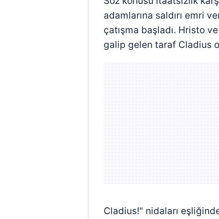
Söz konusu itaatsizlik kar
adamlarına saldırı emri ver
çatışma başladı. Hristo v
galip gelen taraf Cladius o
Cladius!" nidaları eşliği