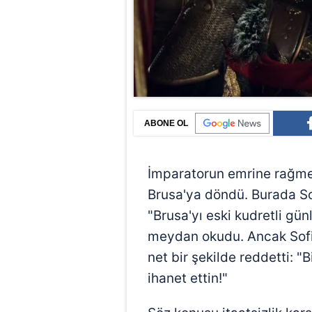
ABONE OL
İmparatorun emrine rağmen 
Brusa'ya döndü. Burada So
"Brusa'yı eski kudretli gü
meydan okudu. Ancak Sofia
net bir şekilde reddetti: 
ihanet ettin!"