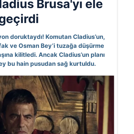
adius Brusa'yı ele
geçirdi
yon doruktaydı! Komutan Cladius’un,
ittifak ve Osman Bey’i tuzağa düşürme
aşına kilitledi. Ancak Cladius’un planı
ey bu hain pusudan sağ kurtuldu.