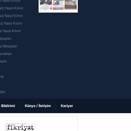
 Nasıl Kılınır
ı Nasıl Kılınır
ı Nasıl Kılınır
 Nasıl Kılınır
ı Nasıl Kılınır
sajları
 Mesajları
rakları
nlamı
na
ı
ları
k Bildirimi
Künye / İletişim
Kariyer