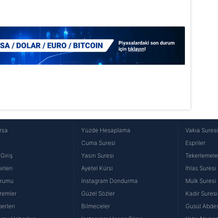
rsa
Yüzde Hesaplama
Vakıa Sures
Cuma Suresi
Espriler
Giriş
Yasin Suresi
Tekerlemele
rleri
Ayetel Kürsi
İhlas Suresi
urumu
İnstagram Dondurma
Mülk Suresi
remler
Güzel Sözler
Kadir Suresi
erleri
Bilmeceler
Gusül Abdes