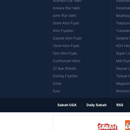
İstanbul İftar Vakti
Galatasa
Ankara İftar Vakti
Fenerba
İzmir İftar Vakti
Beşiktaş
Gram Altın Fiyatı
Trabzons
Altın Fiyatları
Yüksele
Çeyrek Altın Fiyatı
Gebelik
Yarım Altın Fiyatı
KDV He
Tam Altın Fiyatı
Süper Lo
Cumhuriyet Altını
Milli Pi
22 Ayar Bilezik
Sayısal 
Gümüş Fiyatları
Türkiye H
Dolar
Magazin 
Euro
Ekonomi 
Sabah USA
Daily Sabah
RSS