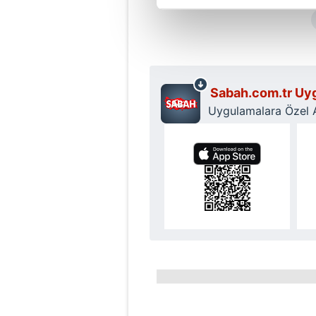
Sizlere daha iyi bir hizmet sun
çerezler vasıtasıyla çeşitli kiş
amacıyla kullanılmaktadır. Diğer
reklam/pazarlama faaliyetlerinin
Sabah.com.tr Uyg
Uygulamalara Özel Ay
Çerezlere ilişkin tercihlerinizi 
butonuna tıklayabilir,
Çerez Bi
6698 sayılı Kişisel Verilerin 
mevzuata uygun olarak kullanılan