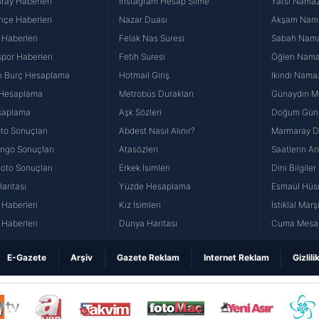
ray Haberleri
İnstagram Hesap Silme
Yatsı Namazı
hçe Haberleri
Nazar Duası
Akşam Namaz
 Haberleri
Felak Nas Suresi
Sabah Namaz
por Haberleri
Fetih Suresi
Öğlen Namazı
n Burç Hesaplama
Hotmail Giriş
İkindi Namaz
 Hesaplama
Metrobüs Durakları
Günaydın Me
saplama
Aşk Sözleri
Doğum Günü
to Sonuçları
Abdest Nasıl Alınır?
Marmaray Du
yango Sonuçları
Atasözleri
Saatlerin A
Loto Sonuçları
Erkek İsimleri
Dini Bilgiler
aritası
Yüzde Hesaplama
Esmaül Hüs
Haberleri
Kız İsimleri
İstiklal Marş
Haberleri
Dünya Haritası
Cuma Mesaj
E-Gazete
Arşiv
Gazete Reklam
Internet Reklam
Gizlili