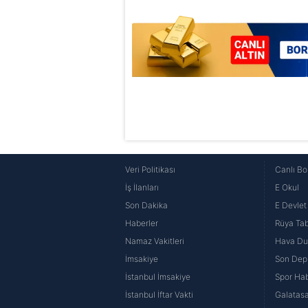
Veri Politikası
Canlı Bo
İş İlanları
E Okul
Son Dakika
E Devlet 
Haberler
Rüya Tabi
Namaz Vakitleri
Hava D
İmsakiye
Son Dep
İstanbul İmsakiye
Spor Hab
İstanbul İftar Vakti
Galatasa