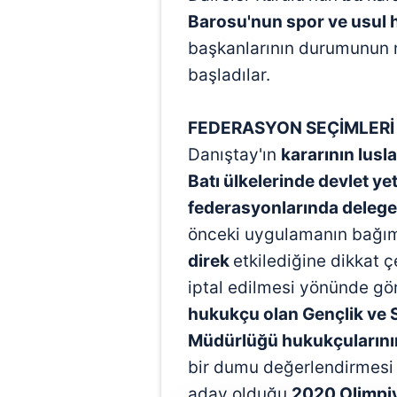
Barosu'nun spor ve usul 
başkanlarının durumunun 
başladılar.
FEDERASYON SEÇİMLERİ İ
Danıştay'ın
kararının lusl
Batı ülkelerinde devlet yet
federasyonlarında delege
önceki uygulamanın bağıms
direk
etkilediğine dikkat 
iptal edilmesi yönünde gö
hukukçu olan Gençlik ve S
Müdürlüğü hukukçuların
bir dumu değerlendirmesi 
aday olduğu
2020 Olimpiy