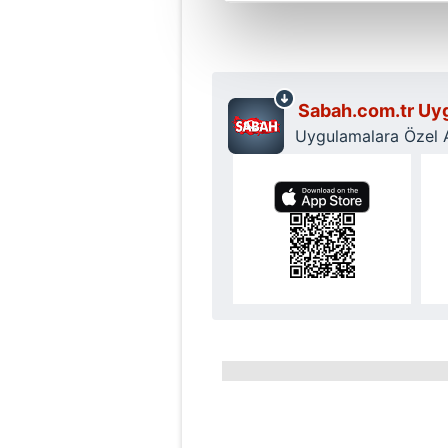
Sizlere daha iyi bir hizmet sun
çerezler vasıtasıyla çeşitli kiş
amacıyla kullanılmaktadır. Diğer
reklam/pazarlama faaliyetlerinin
Sabah.com.tr Uyg
Uygulamalara Özel Ay
Çerezlere ilişkin tercihlerinizi 
butonuna tıklayabilir,
Çerez Bi
6698 sayılı Kişisel Verilerin 
mevzuata uygun olarak kullanılan