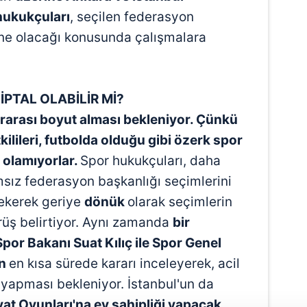
hukukçuları
, seçilen federasyon
ne olacağı konusunda çalışmalara
PTAL OLABİLİR Mİ?
ararası boyut alması bekleniyor. Çünkü
kilileri, futbolda olduğu gibi özerk spor
 olamıyorlar.
Spor hukukçuları, daha
ız federasyon başkanlığı seçimlerini
çekerek geriye
dönük
olarak seçimlerin
rüş belirtiyor. Aynı zamanda
bir
por Bakanı Suat Kılıç ile Spor Genel
ın
en kısa sürede kararı inceleyerek, acil
yapması bekleniyor. İstanbul'un da
at Oyunları'na ev sahipliği yapacak