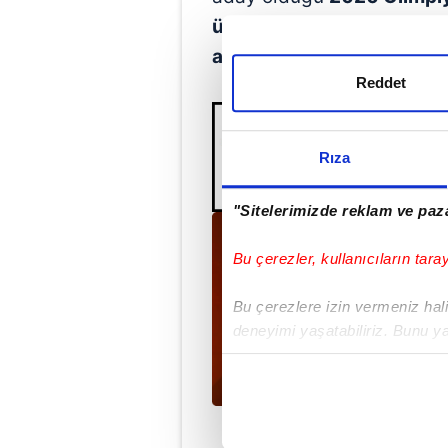
ülkenin tayini öncesi söz 
alınması ve bir an önce ha
Reddet
Rıza
"Sitelerimizde reklam ve paza
Bu çerezler, kullanıcıların tara
Bu çerezlere izin vermeniz halin
deneyimi yaşatabiliriz. Bunu y
içerikleri sunabilmek adına el
noktasında tek gelir kalemimiz 
Her halükârda, kullanıcılar, bu 