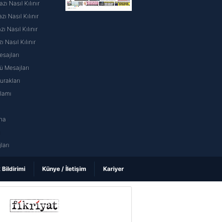
ı Nasıl Kılınır
ı Nasıl Kılınır
 Nasıl Kılınır
ı Nasıl Kılınır
sajları
 Mesajları
rakları
nlamı
na
ı
ları
k Bildirimi
Künye / İletişim
Kariyer