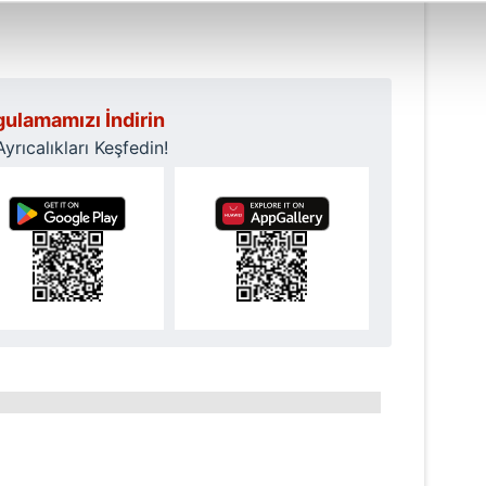
abilmek için İnternet Sitemizde kendimize ve üçüncü kişilere ait 
isel verileriniz işlenmekte olup gerekli olan çerezler bilgi toplum
 çerezler, sitemizin daha işlevsel kılınması ve kişiselleştirilmes
 yapılması, amaçlarıyla sınırlı olarak açık rızanız dahilinde kulla
ulamamızı İndirin
rıcalıkları Keşfedin!
aşağıda yer alan panel vasıtasıyla belirleyebilirsiniz. Çerezlere iliş
lgilendirme Metnimizi
ziyaret edebilirsiniz.
Korunması Kanunu uyarınca hazırlanmış Aydınlatma Metnimizi okum
 çerezlerle ilgili bilgi almak için lütfen
tıklayınız
.