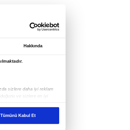
Hakkında
ılmaktadır.
ızda sizlere daha iyi reklam
duğunu ve sizlere en iyi
liyetlerimizi karşılamak
Tümünü Kabul Et
ar gösterilmeyecektir."