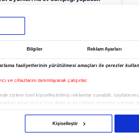
konusu toplantıda radikal kararlar
yata geçirilmesi bekleniyor.
Bilgiler
Reklam Ayarları
rlama faaliyetlerinin yürütülmesi amaçları ile çerezler kullan
yıcı ve cihazlarını tanımlayarak çalışırlar.
de sizlere özel kişiselleştirilmiş reklamlar sunabilir, sayfalarım
aparken amacımızın size daha iyi bir reklam deneyimi sunmak ol
imizden gelen çabayı gösterdiğimizi ve bu noktada, reklamların ma
olduğunu sizlere hatırlatmak isteriz.
Kişiselleştir
çerezlere izin vermedikleri takdirde, kullanıcılara hedefli reklaml