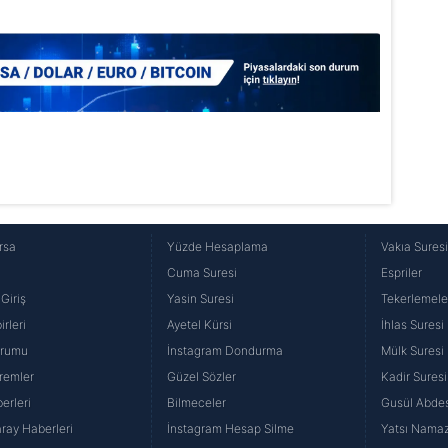
rsa
Yüzde Hesaplama
Vakıa Sures
Cuma Suresi
Espriler
Giriş
Yasin Suresi
Tekerlemele
rleri
Ayetel Kürsi
İhlas Suresi
urumu
İnstagram Dondurma
Mülk Suresi
remler
Güzel Sözler
Kadir Suresi
erleri
Bilmeceler
Gusül Abdes
ray Haberleri
İnstagram Hesap Silme
Yatsı Namazı