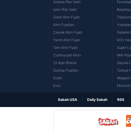
Ankara İftar Vakti
Fenerba
İzmir İftar Vakti
Beşiktaş
Gram Altın Fiyatı
Trabzons
Altın Fiyatları
Yüksele
Çeyrek Altın Fiyatı
Gebelik
Yarım Altın Fiyatı
KDV He
Tam Altın Fiyatı
Süper Lo
Cumhuriyet Altını
Milli Pi
22 Ayar Bilezik
Sayısal 
Gümüş Fiyatları
Türkiye H
Dolar
Magazin 
Euro
Ekonomi 
Sabah USA
Daily Sabah
RSS