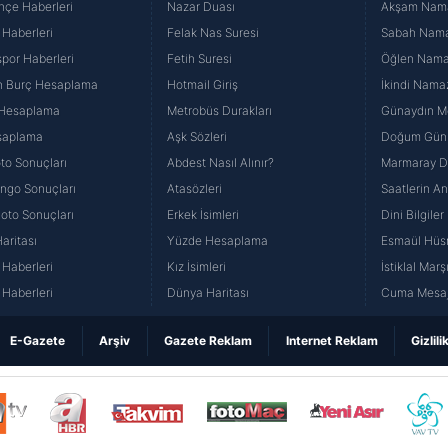
hçe Haberleri
Nazar Duası
Akşam Namaz
 Haberleri
Felak Nas Suresi
Sabah Namaz
por Haberleri
Fetih Suresi
Öğlen Namazı
n Burç Hesaplama
Hotmail Giriş
İkindi Namaz
 Hesaplama
Metrobüs Durakları
Günaydın Me
saplama
Aşk Sözleri
Doğum Günü
to Sonuçları
Abdest Nasıl Alınır?
Marmaray Du
yango Sonuçları
Atasözleri
Saatlerin A
Loto Sonuçları
Erkek İsimleri
Dini Bilgiler
aritası
Yüzde Hesaplama
Esmaül Hüs
Haberleri
Kız İsimleri
İstiklal Marş
Haberleri
Dünya Haritası
Cuma Mesaj
E-Gazete
Arşiv
Gazete Reklam
Internet Reklam
Gizlili