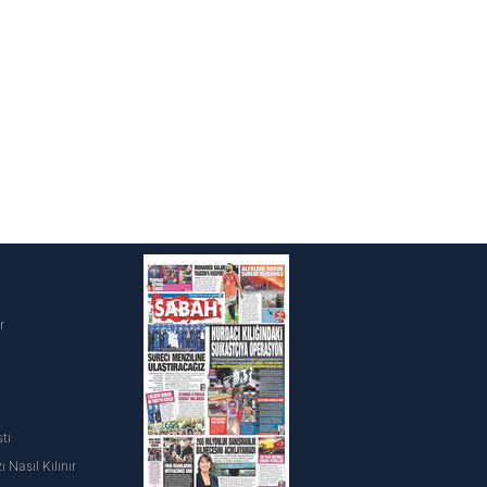
i
r
ti
 Nasıl Kılınır