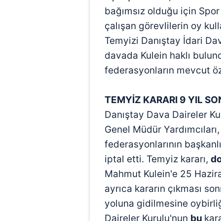
bağımsız olduğu için Spor
çalışan görevlilerin oy ku
Temyizi Danıştay İdari Dav
davada Kulein haklı bulun
federasyonların mevcut özer
TEMYİZ KARARI 9 YIL SO
Danıştay Dava Daireler Kur
Genel Müdür Yardımcıları, 
federasyonlarının başkanlı
iptal etti. Temyiz kararı,
do
Mahmut Kulein'e 25 Haziran
ayrıca kararın çıkması son
yoluna gidilmesine oybirli
Daireler Kurulu'nun
bu
kar