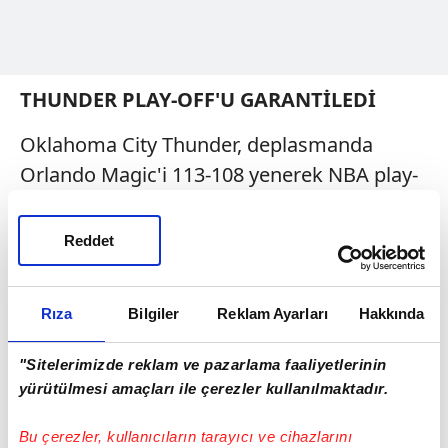
THUNDER PLAY-OFF'U GARANTİLEDİ
Oklahoma City Thunder, deplasmanda
Orlando Magic'i 113-108 yenerek NBA play-
off'larına katılmayı garantileyen ilk takım
oldu. Kia Center'da oynanan mücadelede,
Reddet
Thunder'da Shai Gilgeous-Alexander 40
sayıyla takımını taşıdı.
Rıza
Bilgiler
Reklam Ayarları
Hakkında
Chet Holmgren 20 sayı ve 12 ribauntla
"double-double" yaparken Ajay Mitchell 16
"Sitelerimizde reklam ve pazarlama faaliyetlerinin
yürütülmesi amaçları ile çerezler kullanılmaktadır.
sayı kaydetti.
Bu çerezler, kullanıcıların tarayıcı ve cihazlarını
Magic'de Paolo Banchero 32 sayı ve 10