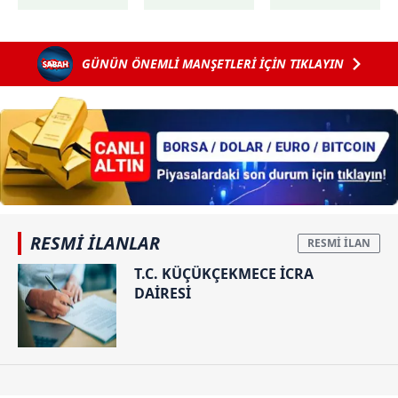
mi?
büyümede
yeni gelişme:
söndürüldü
Gazeteci Tahir
Sarıkaya
GÜNÜN ÖNEMLİ MANŞETLERİ İÇİN TIKLAYIN
adliyeye sevk
edildi! Kaynağı
belirsiz para
girişi...
RESMİ İLANLAR
T.C. KÜÇÜKÇEKMECE İCRA
DAİRESİ