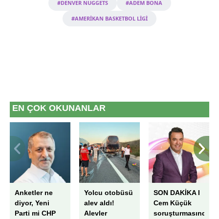
#DENVER NUGGETS
#ADEM BONA
toplumu hizmetlerinin sunulması amacıyla
#AMERİKAN BASKETBOL LİGİ
kullanılmaktadır. Diğer çerezler, sitemizin daha işlevsel
kılınması ve kişiselleştirilmesi ve sizlere yönelik
reklam/pazarlama faaliyetlerinin yapılması, amaçlarıyla
sınırlı olarak açık rızanız dahilinde kullanılacaktır.
Çerezlere ilişkin tercihlerinizi aşağıda yer alan panel
vasıtasıyla belirleyebilirsiniz. Çerezlere ilişkin detaylı bilgi
için Ayarlar butonuna tıklayabilir,
Çerez Bilgilendirme
EN ÇOK OKUNANLAR
Metnimizi
ziyaret edebilirsiniz.
6698 sayılı Kişisel Verilerin Korunması Kanunu uyarınca
hazırlanmış Aydınlatma Metnimizi okumak ve sitemizde
ilgili mevzuata uygun olarak kullanılan çerezlerle ilgili bilgi
almak için lütfen
tıklayınız
.
Anketler ne
Yolcu otobüsü
SON DAKİKA I
diyor, Yeni
alev aldı!
Cem Küçük
Parti mi CHP
Alevler
soruşturmasında