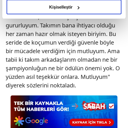
olduğunu ve sizlere en iyi içerikleri sunabilmek adına
olmaya vurgu yapan 28 yaşındaki
Kişiselleştir
elimizden gelen çabayı gösterdiğimizi ve bu noktada,
basketbolcu, "Kendim için çok mutlu ve
reklamların maliyetlerimizi karşılamak noktasında tek gelir
gururluyum. Takımın bana ihtiyacı olduğu
kalemimiz olduğunu sizlere hatırlatmak isteriz.
her zaman hazır olmak isteyen biriyim. Bu
Her halükârda, kullanıcılar, bu çerezlere izin vermedikleri
seride de koçumun verdiği güvenle böyle
takdirde, kullanıcılara hedefli reklamlar
bir mücadele verdiğim için mutluyum. Ama
gösterilmeyecektir."
tabii ki takım arkadaşlarım olmadan ne bir
şampiyonluğun ne bir ödülün önemi yok. O
Sizlere daha iyi bir hizmet sunabilmek için İnternet
Sitemizde kendimize ve üçüncü kişilere ait çerezler
yüzden asıl teşekkür onlara. Mutluyum"
kullanılmaktadır. Bu çerezler vasıtasıyla çeşitli kişisel
diyerek sözlerini noktaladı.
verileriniz işlenmekte olup gerekli olan çerezler bilgi
toplumu hizmetlerinin sunulması amacıyla
kullanılmaktadır. Diğer çerezler, sitemizin daha işlevsel
kılınması ve kişiselleştirilmesi ve sizlere yönelik
reklam/pazarlama faaliyetlerinin yapılması, amaçlarıyla
sınırlı olarak açık rızanız dahilinde kullanılacaktır.