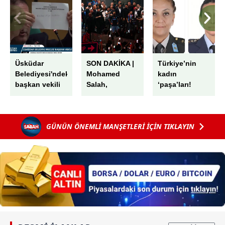
Üsküdar
SON DAKİKA |
Türkiye’nin
Belediyesi'ndeki
Mohamed
kadın
başkan vekili
Salah,
‘paşa’ları!
seçiminde
Trabzon'da!
Emek emek
skandal! AK
Havaalanında
işlenmiş
Parti'nin oyları
muhteşem
kariyerleriyle
GÜNÜN ÖNEMLİ MANŞETLERİ İÇİN TIKLAYIN
peş peşe iptal
karşılama
gurur
edildi: "G"
veriyorlar
harfini "6"
sayıp...