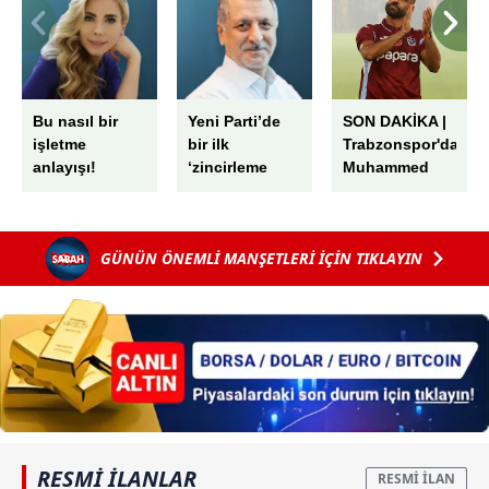
Bu nasıl bir
Yeni Parti’de
SON DAKİKA |
işletme
bir ilk
Trabzonspor'dan
anlayışı!
‘zincirleme
Muhammed
rüşvet’
Salah için dev
tören! 'Kupalar
kazanmak için
GÜNÜN ÖNEMLİ MANŞETLERİ İÇİN TIKLAYIN
buradayım'
RESMİ İLANLAR