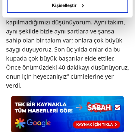
gelecek sene... Yarın ne olacağını kimse
olduğunu ve sizlere en iyi içerikleri sunabilmek adına
Kişiselleştir
bilmiyor. EuroLeague heyecanına şimdiden
elimizden gelen çabayı gösterdiğimizi ve bu noktada,
reklamların maliyetlerimizi karşılamak noktasında tek gelir
kapılmadığımızı düşünüyorum. Aynı takım,
kalemimiz olduğunu sizlere hatırlatmak isteriz.
aynı şekilde bizle aynı şartlara ve şansa
sahip olan bir takım var; onlara çok büyük
Her halükârda, kullanıcılar, bu çerezlere izin vermedikleri
saygı duyuyoruz. Son üç yılda onlar da bu
takdirde, kullanıcılara hedefli reklamlar
gösterilmeyecektir."
kupada çok büyük başarılar elde ettiler.
Önce önümüzdeki 40 dakikayı düşünüyoruz,
Sizlere daha iyi bir hizmet sunabilmek için İnternet
onun için heyecanlıyız" cümlelerine yer
Sitemizde kendimize ve üçüncü kişilere ait çerezler
verdi.
kullanılmaktadır. Bu çerezler vasıtasıyla çeşitli kişisel
verileriniz işlenmekte olup gerekli olan çerezler bilgi
toplumu hizmetlerinin sunulması amacıyla
kullanılmaktadır. Diğer çerezler, sitemizin daha işlevsel
kılınması ve kişiselleştirilmesi ve sizlere yönelik
reklam/pazarlama faaliyetlerinin yapılması, amaçlarıyla
sınırlı olarak açık rızanız dahilinde kullanılacaktır.