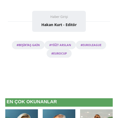
Çerezlere ilişkin tercihlerinizi aşağıda yer alan panel
vasıtasıyla belirleyebilirsiniz. Çerezlere ilişkin detaylı bilgi
Haber Girişi
için Ayarlar butonuna tıklayabilir,
Çerez Bilgilendirme
Hakan Kurt - Editör
Metnimizi
ziyaret edebilirsiniz.
6698 sayılı Kişisel Verilerin Korunması Kanunu uyarınca
hazırlanmış Aydınlatma Metnimizi okumak ve sitemizde
#BEŞİKTAŞ GAİN
#YİĞİT ARSLAN
#EUROLEAGUE
ilgili mevzuata uygun olarak kullanılan çerezlerle ilgili bilgi
#EUROCUP
almak için lütfen
tıklayınız
.
EN ÇOK OKUNANLAR