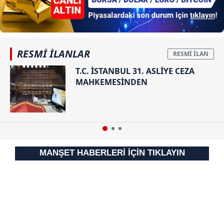
hazırlanmış Aydınlatma Metnimizi okumak ve sitemizde
tespit
ilgili mevzuata uygun olarak kullanılan çerezlerle ilgili bilgi
edilmişti!
almak için lütfen
tıklayınız
.
RESMİ İLANLAR
T.C. İSTANBUL 31. ASLİYE CEZA
MAHKEMESİNDEN
MANŞET HABERLERİ İÇİN TIKLAYIN