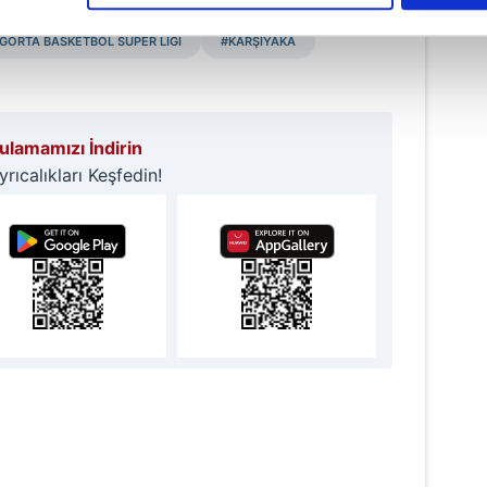
çerezlere izin vermedikleri takdirde, kullanıcılara hedefli reklaml
İGORTA BASKETBOL SÜPER LİGİ
#KARŞIYAKA
abilmek için İnternet Sitemizde kendimize ve üçüncü kişilere ait 
isel verileriniz işlenmekte olup gerekli olan çerezler bilgi toplum
 çerezler, sitemizin daha işlevsel kılınması ve kişiselleştirilmes
 yapılması, amaçlarıyla sınırlı olarak açık rızanız dahilinde kulla
lamamızı İndirin
ıcalıkları Keşfedin!
aşağıda yer alan panel vasıtasıyla belirleyebilirsiniz. Çerezlere iliş
lgilendirme Metnimizi
ziyaret edebilirsiniz.
Korunması Kanunu uyarınca hazırlanmış Aydınlatma Metnimizi okum
 çerezlerle ilgili bilgi almak için lütfen
tıklayınız
.