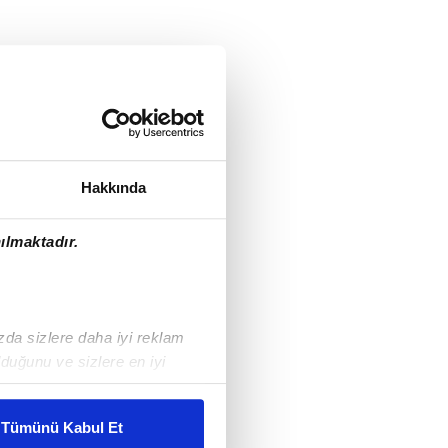
Hakkında
ılmaktadır.
ızda sizlere daha iyi reklam
duğunu ve sizlere en iyi
liyetlerimizi karşılamak
Tümünü Kabul Et