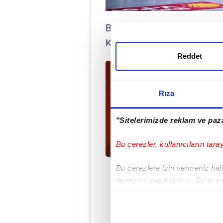
Bu sonucun ardından Tofaş 
Karşıyaka ise 21'inci kez 
Reddet
Rıza
"Sitelerimizde reklam ve paza
Bu çerezler, kullanıcıların tara
Bu çerezlere izin vermeniz halin
deneyimi yaşatabiliriz. Bunu y
içerikleri sunabilmek adına el
noktasında tek gelir kalemimiz 