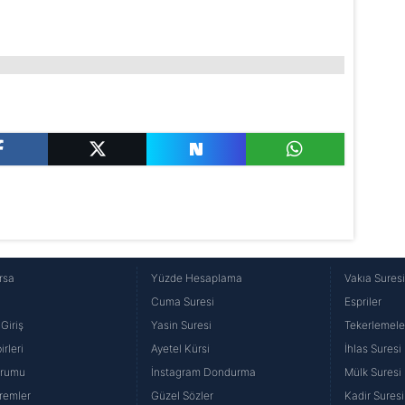
rsa
Yüzde Hesaplama
Vakıa Sures
Cuma Suresi
Espriler
Giriş
Yasin Suresi
Tekerlemele
rleri
Ayetel Kürsi
İhlas Suresi
urumu
İnstagram Dondurma
Mülk Suresi
remler
Güzel Sözler
Kadir Suresi