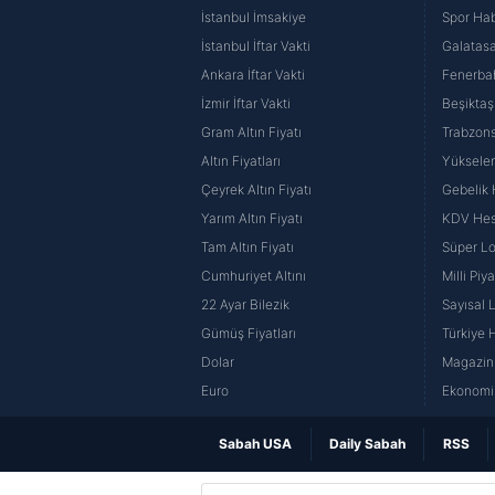
İstanbul İmsakiye
Spor Hab
İstanbul İftar Vakti
Galatasa
Ankara İftar Vakti
Fenerba
İzmir İftar Vakti
Beşiktaş
Gram Altın Fiyatı
Trabzons
Altın Fiyatları
Yüksele
Çeyrek Altın Fiyatı
Gebelik
Yarım Altın Fiyatı
KDV He
Tam Altın Fiyatı
Süper Lo
Cumhuriyet Altını
Milli Pi
22 Ayar Bilezik
Sayısal 
Gümüş Fiyatları
Türkiye H
Dolar
Magazin 
Euro
Ekonomi 
Sabah USA
Daily Sabah
RSS