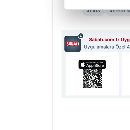
Her halükârda, kullanıcılar, bu 
#TOFAŞ
#TÜRKİYE S
Sizlere daha iyi bir hizmet sun
çerezler vasıtasıyla çeşitli kiş
amacıyla kullanılmaktadır. Diğer
reklam/pazarlama faaliyetlerinin
Sabah.com.tr Uygu
Uygulamalara Özel Ayr
Çerezlere ilişkin tercihlerinizi 
butonuna tıklayabilir,
Çerez Bi
6698 sayılı Kişisel Verilerin 
mevzuata uygun olarak kullanılan