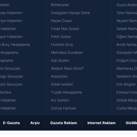
erleri
Bilmeceler
Gusül Abdes
ray Haberleri
İnstagram Hesap Silme
Yatsı Namazı
hçe Haberleri
Nazar Duası
Akşam Namaz
 Haberleri
Felak Nas Suresi
Sabah Namaz
por Haberleri
Fetih Suresi
Öğlen Namazı
n Burç Hesaplama
Hotmail Giriş
İkindi Namaz
 Hesaplama
Metrobüs Durakları
Günaydın Me
saplama
Aşk Sözleri
Doğum Günü
to Sonuçları
Abdest Nasıl Alınır?
Marmaray Du
yango Sonuçları
Atasözleri
Saatlerin A
Loto Sonuçları
Erkek İsimleri
Dini Bilgiler
aritası
Yüzde Hesaplama
Esmaül Hüs
Haberleri
Kız İsimleri
İstiklal Marş
Haberleri
Dünya Haritası
Cuma Mesaj
E-Gazete
Arşiv
Gazete Reklam
Internet Reklam
Gizlili