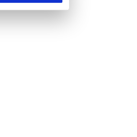
ar gösterilmeyecektir."
çerezler kullanılmaktadır. Bu
u hizmetlerinin sunulması
i ve sizlere yönelik
nılacaktır.
kin detaylı bilgi için Ayarlar
ak ve sitemizde ilgili