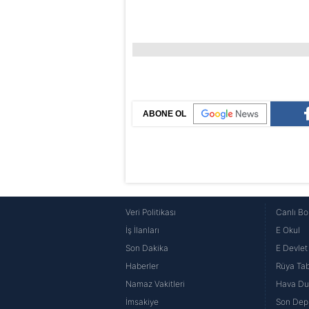
ABONE OL
Veri Politikası
Canlı Bo
İş İlanları
E Okul
Son Dakika
E Devlet 
Haberler
Rüya Tabi
Namaz Vakitleri
Hava D
İmsakiye
Son Dep