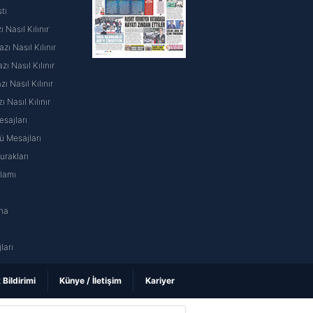
ti
 Nasıl Kılınır
ı Nasıl Kılınır
ı Nasıl Kılınır
 Nasıl Kılınır
ı Nasıl Kılınır
sajları
 Mesajları
rakları
nlamı
na
ı
ları
k Bildirimi
Künye / İletişim
Kariyer