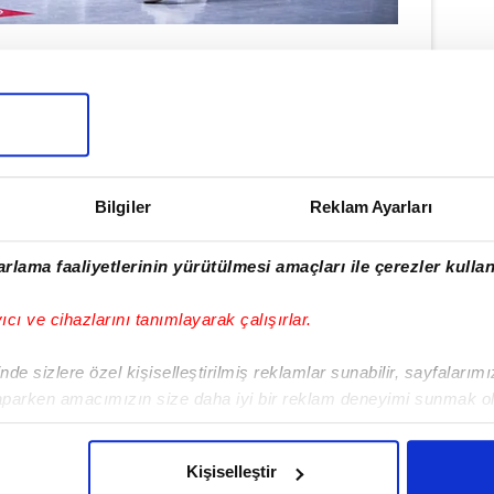
galibiyet sayısını 11'e yükseltti.
mağlup oldu.
Bilgiler
Reklam Ayarları
rlama faaliyetlerinin yürütülmesi amaçları ile çerezler kullan
yıcı ve cihazlarını tanımlayarak çalışırlar.
de sizlere özel kişiselleştirilmiş reklamlar sunabilir, sayfalarım
aparken amacımızın size daha iyi bir reklam deneyimi sunmak ol
Haber Girişi
imizden gelen çabayı gösterdiğimizi ve bu noktada, reklamların ma
olduğunu sizlere hatırlatmak isteriz.
Hakan Kurt - Editör
Kişiselleştir