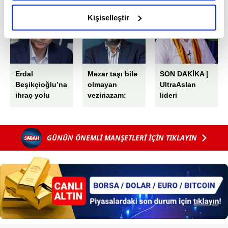
amacımızın size daha iyi bir reklam deneyimi sunmak
olduğunu ve sizlere en iyi içerikleri sunabilmek adına
Kişiselleştir
elimizden gelen çabayı gösterdiğimizi ve bu noktada,
reklamların maliyetlerimizi karşılamak noktasında tek gelir
kalemimiz olduğunu sizlere hatırlatmak isteriz.
Erdal
Mezar taşı bile
SON DAKİKA |
Her halükârda, kullanıcılar, bu çerezlere izin vermedikleri
Beşikçioğlu’na
olmayan
UltraAslan
takdirde, kullanıcılara hedefli reklamlar
ihraç yolu
veziriazam:
lideri
gösterilmeyecektir."
Pargalı İbrahim
Sebahattin
Şirin gözaltına
Sizlere daha iyi bir hizmet sunabilmek için İnternet
alındı!
GÜNÜN ÖNEMLİ MANŞETLERİ İÇİN TIKLAYIN
Sitemizde kendimize ve üçüncü kişilere ait çerezler
kullanılmaktadır. Bu çerezler vasıtasıyla çeşitli kişisel
verileriniz işlenmekte olup gerekli olan çerezler bilgi
toplumu hizmetlerinin sunulması amacıyla
kullanılmaktadır. Diğer çerezler, sitemizin daha işlevsel
kılınması ve kişiselleştirilmesi ve sizlere yönelik
reklam/pazarlama faaliyetlerinin yapılması, amaçlarıyla
sınırlı olarak açık rızanız dahilinde kullanılacaktır.