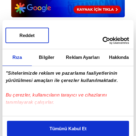
Reddet
Haber Girişi
Hakan Kurt - Editör
Rıza
Bilgiler
Reklam Ayarları
Hakkında
#FENERBAHÇE OPET
#SEVGİ UZUN
"Sitelerimizde reklam ve pazarlama faaliyetlerinin
yürütülmesi amaçları ile çerezler kullanılmaktadır.
Bu çerezler, kullanıcıların tarayıcı ve cihazlarını
tanımlayarak çalışırlar.
Bu çerezlere izin vermeniz halinde sizlere özel
kişiselleştirilmiş reklamlar sunabilir, sayfalarımızda sizlere
EN ÇOK OKUNANLAR
Tümünü Kabul Et
daha iyi reklam deneyimi yaşatabiliriz. Bunu yaparken