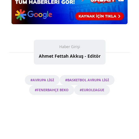
gösterilmeyecektir."
Sizlere daha iyi bir hizmet sunabilmek için İnternet
Sitemizde kendimize ve üçüncü kişilere ait çerezler
kullanılmaktadır. Bu çerezler vasıtasıyla çeşitli kişisel
verileriniz işlenmekte olup gerekli olan çerezler bilgi
toplumu hizmetlerinin sunulması amacıyla
Haber Girişi
kullanılmaktadır. Diğer çerezler, sitemizin daha işlevsel
Ahmet Fettah Akkuş - Editör
kılınması ve kişiselleştirilmesi ve sizlere yönelik
reklam/pazarlama faaliyetlerinin yapılması, amaçlarıyla
sınırlı olarak açık rızanız dahilinde kullanılacaktır.
#AVRUPA LİGİ
#BASKETBOL AVRUPA LİGİ
#FENERBAHÇE BEKO
#EUROLEAGUE
Çerezlere ilişkin tercihlerinizi aşağıda yer alan panel
vasıtasıyla belirleyebilirsiniz. Çerezlere ilişkin detaylı bilgi
için Ayarlar butonuna tıklayabilir,
Çerez Bilgilendirme
Metnimizi
ziyaret edebilirsiniz.
6698 sayılı Kişisel Verilerin Korunması Kanunu uyarınca
hazırlanmış Aydınlatma Metnimizi okumak ve sitemizde