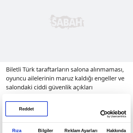
Biletli Türk taraftarların salona alınmaması,
oyuncu ailelerinin maruz kaldığı engeller ve
salondaki ciddi güvenlik açıkları
organizasyonda Türk tarafına sıkıntı yaşattı.
Birçok Fenerbahçe taraftarı biletleri
Reddet
olmasına rağmen kapıda yaşanan kargaşa
ve hatalar yüzünden Telekom Center'a
giremedi. Yunan güvenlik güçlerinin yanı
Rıza
Bilgiler
Reklam Ayarları
Hakkında