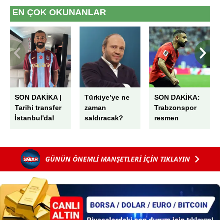
ilgili mevzuata uygun olarak kullanılan çerezlerle ilgili bilgi
EN ÇOK OKUNANLAR
almak için lütfen
tıklayınız
.
SON DAKİKA |
Türkiye’ye ne
SON DAKİKA:
Tarihi transfer
zaman
Trabzonspor
İstanbul'da!
saldıracak?
resmen
Salah'tan ilk
açıkladı!
mesaj: Bize her
Mohamed
yer Trabzon
Salah transferi
GÜNÜN ÖNEMLİ MANŞETLERİ İÇİN TIKLAYIN
sonrası
Ertuğrul
Doğan'dan ilk
sözler