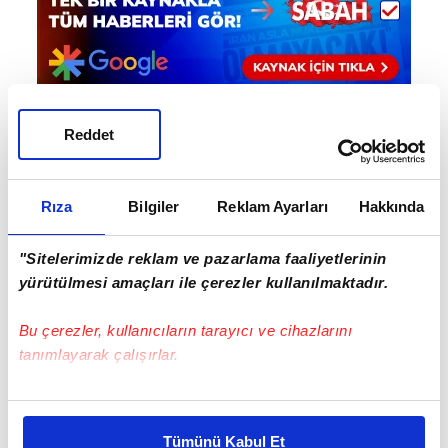
Reddet
Haber Girişi
Doğukan Yıldırım - Editör
Rıza
Bilgiler
Reklam Ayarları
Hakkında
"Sitelerimizde reklam ve pazarlama faaliyetlerinin
#BAHÇEŞEHİR KOLEJİ
#ABD
yürütülmesi amaçları ile çerezler kullanılmaktadır.
Bu çerezler, kullanıcıların tarayıcı ve cihazlarını
tanımlayarak çalışırlar.
Bu çerezlere izin vermeniz halinde sizlere özel
kişiselleştirilmiş reklamlar sunabilir, sayfalarımızda sizlere
Tümünü Kabul Et