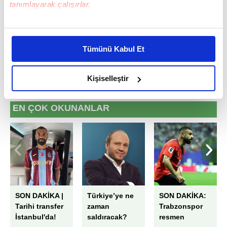
tanımlayarak çalışırlar.
#ANADOLU
#RECEP TAYYİP ERDOĞAN
Bu çerezlere izin vermeniz halinde sizlere özel
kişiselleştirilmiş reklamlar sunabilir, sayfalarımızda sizlere
Tümünü Kabul Et
daha iyi reklam deneyimi yaşatabiliriz. Bunu yaparken
amacımızın size daha iyi bir reklam deneyimi sunmak
olduğunu ve sizlere en iyi içerikleri sunabilmek adına
Kişiselleştir
elimizden gelen çabayı gösterdiğimizi ve bu noktada,
reklamların maliyetlerimizi karşılamak noktasında tek gelir
EN ÇOK OKUNANLAR
kalemimiz olduğunu sizlere hatırlatmak isteriz.
Her halükârda, kullanıcılar, bu çerezlere izin vermedikleri
takdirde, kullanıcılara hedefli reklamlar
gösterilmeyecektir."
Sizlere daha iyi bir hizmet sunabilmek için İnternet
SON DAKİKA |
Türkiye’ye ne
SON DAKİKA:
Sitemizde kendimize ve üçüncü kişilere ait çerezler
Tarihi transfer
zaman
Trabzonspor
kullanılmaktadır. Bu çerezler vasıtasıyla çeşitli kişisel
İstanbul'da!
saldıracak?
resmen
verileriniz işlenmekte olup gerekli olan çerezler bilgi