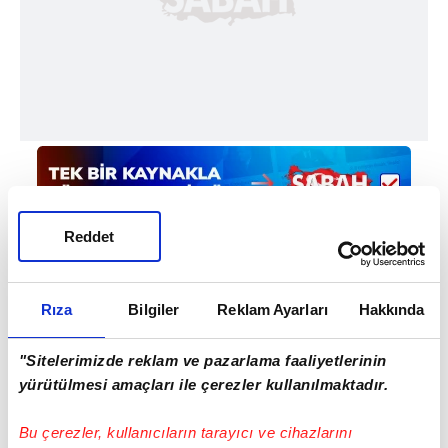
Reddet
Rıza
Bilgiler
Reklam Ayarları
Hakkında
Haber Girişi
"Sitelerimizde reklam ve pazarlama faaliyetlerinin
Mete Efendioğlu - Editör
yürütülmesi amaçları ile çerezler kullanılmaktadır.
Bu çerezler, kullanıcıların tarayıcı ve cihazlarını
#AVRUPA
#TÜRKİYE
#F BAHÇE
#FENERBAHÇE