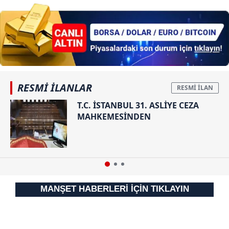
6698 sayılı Kişisel Verilerin Korunması Kanunu uyarınca
anne yoğun
bakımda!
hazırlanmış Aydınlatma Metnimizi okumak ve sitemizde
ilgili mevzuata uygun olarak kullanılan çerezlerle ilgili bilgi
almak için lütfen
tıklayınız
.
RESMİ İLANLAR
T.C. İSTANBUL 31. ASLİYE CEZA
MAHKEMESİNDEN
MANŞET HABERLERİ İÇİN TIKLAYIN