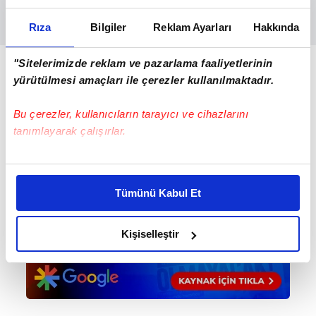
Rıza
Bilgiler
Reklam Ayarları
Hakkında
"Sitelerimizde reklam ve pazarlama faaliyetlerinin
Beşiktaş'ta
yürütülmesi amaçları ile çerezler kullanılmaktadır.
Sergen Yalçın
kararını verdi!
Karius,
Bu çerezler, kullanıcıların tarayıcı ve cihazlarını
Rebocho,
Elneny ve Diaby
tanımlayarak çalışırlar.
yolcu!
Bu çerezlere izin vermeniz halinde sizlere özel
kişiselleştirilmiş reklamlar sunabilir, sayfalarımızda sizlere
Tümünü Kabul Et
daha iyi reklam deneyimi yaşatabiliriz. Bunu yaparken
amacımızın size daha iyi bir reklam deneyimi sunmak
olduğunu ve sizlere en iyi içerikleri sunabilmek adına
Kişiselleştir
elimizden gelen çabayı gösterdiğimizi ve bu noktada,
reklamların maliyetlerimizi karşılamak noktasında tek gelir
kalemimiz olduğunu sizlere hatırlatmak isteriz.