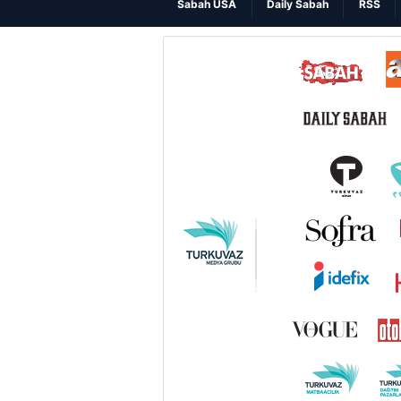
Sabah USA
Daily Sabah
RSS