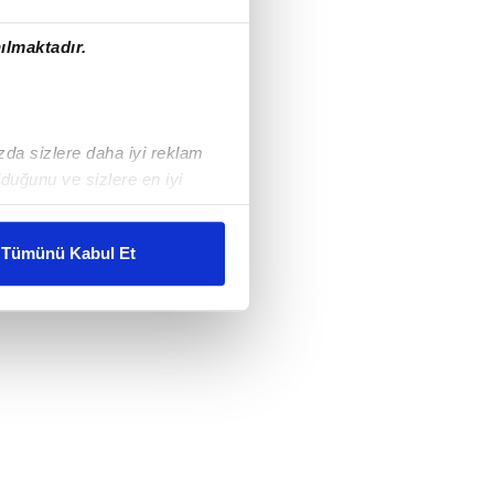
ılmaktadır.
ızda sizlere daha iyi reklam
duğunu ve sizlere en iyi
liyetlerimizi karşılamak
Tümünü Kabul Et
ar gösterilmeyecektir."
çerezler kullanılmaktadır. Bu
u hizmetlerinin sunulması
i ve sizlere yönelik
nılacaktır.
kin detaylı bilgi için Ayarlar