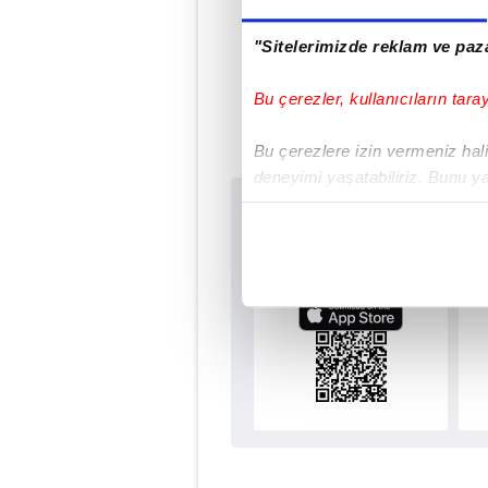
#ALTAY BAYINDIR
#İRFAN CA
"Sitelerimizde reklam ve paza
#FERDİ KADIOĞLU
#BRİGHT O
Bu çerezler, kullanıcıların tara
#MİGUEL CRESPO
Bu çerezlere izin vermeniz halin
deneyimi yaşatabiliriz. Bunu y
içerikleri sunabilmek adına el
Sabah.com.tr Uyg
noktasında tek gelir kalemimiz 
Uygulamalara Özel Ay
Her halükârda, kullanıcılar, bu 
Sizlere daha iyi bir hizmet sun
çerezler vasıtasıyla çeşitli kiş
amacıyla kullanılmaktadır. Diğer
reklam/pazarlama faaliyetlerinin
Çerezlere ilişkin tercihlerinizi 