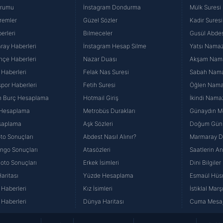
urumu
İnstagram Dondurma
Mülk Suresi
remler
Güzel Sözler
Kadir Suresi
erleri
Bilmeceler
Gusül Abdes
ray Haberleri
İnstagram Hesap Silme
Yatsı Namazı
hçe Haberleri
Nazar Duası
Akşam Namaz
 Haberleri
Felak Nas Suresi
Sabah Namaz
por Haberleri
Fetih Suresi
Öğlen Namazı
n Burç Hesaplama
Hotmail Giriş
İkindi Namaz
 Hesaplama
Metrobüs Durakları
Günaydın Me
saplama
Aşk Sözleri
Doğum Günü
to Sonuçları
Abdest Nasıl Alınır?
Marmaray Du
yango Sonuçları
Atasözleri
Saatlerin A
Loto Sonuçları
Erkek İsimleri
Dini Bilgiler
aritası
Yüzde Hesaplama
Esmaül Hüs
Haberleri
Kız İsimleri
İstiklal Marş
Haberleri
Dünya Haritası
Cuma Mesaj