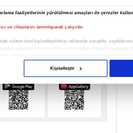
N EĞRİBAYAT
#SERDAR AZİZ
#SAMET AKAYDIN
rlama faaliyetlerinin yürütülmesi amaçları ile çerezler kullan
SAYİ
#BURAK KAPACAK
#MERT HAKAN YANDAŞ
yıcı ve cihazlarını tanımlayarak çalışırlar.
#JAYDEN OOSTERWOLDE
#İSMAİL YÜKSEK
de sizlere özel kişiselleştirilmiş reklamlar sunabilir, sayfalarım
aparken amacımızın size daha iyi bir reklam deneyimi sunmak ol
imizden gelen çabayı gösterdiğimizi ve bu noktada, reklamların ma
ulamamızı İndirin
olduğunu sizlere hatırlatmak isteriz.
rıcalıkları Keşfedin!
Kişiselleştir
çerezlere izin vermedikleri takdirde, kullanıcılara hedefli reklaml
abilmek için İnternet Sitemizde kendimize ve üçüncü kişilere ait 
isel verileriniz işlenmekte olup gerekli olan çerezler bilgi toplum
 çerezler, sitemizin daha işlevsel kılınması ve kişiselleştirilmes
 yapılması, amaçlarıyla sınırlı olarak açık rızanız dahilinde kulla
aşağıda yer alan panel vasıtasıyla belirleyebilirsiniz. Çerezlere iliş