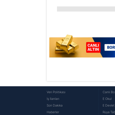
butonuna tıklayabilir,
Çerez Bi
6698 sayılı Kişisel Verilerin 
mevzuata uygun olarak kullanılan
Veri Politikası
Canlı Bo
İş İlanları
E Okul
Son Dakika
E Devlet 
Haberler
Rüya Tabi