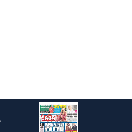
ak ve sitemizde ilgili
i
r