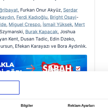
Eğribayat
, Furkan Onur Akyüz,
Serdar
kaydın
,
Ferdi Kadıoğlu
,
Bright Osayi
-
lde
,
Miguel Crespo
,
İsmail Yüksek
,
Mert
 Szymanski,
Burak Kapacak
, Joshua
Ryan Kent, Dusan Tadic, Edin Dzeko,
ursun, Efekan Karayazı ve Bora Aydınlık.
Bilgiler
Reklam Ayarları