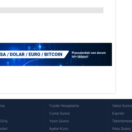
lgilendirme Metnimizi
ziyaret edebilirsiniz.
Korunması Kanunu uyarınca hazırlanmış Aydınlatma Metnimizi okum
 çerezlerle ilgili bilgi almak için lütfen
tıklayınız
.
rsa
Yüzde Hesaplama
Vakıa Sures
Cuma Suresi
Espriler
Giriş
Yasin Suresi
Tekerlemele
rleri
Ayetel Kürsi
İhlas Suresi