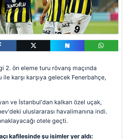
gi 2. ön eleme turu rövanş maçında
ile karşı karşıya gelecek Fenerbahçe,
şıyan ve İstanbul'dan kalkan özel uçak,
ev'deki uluslararası havalimanına indi.
onaklayacağı otele geçti.
ı kafilesinde şu isimler yer aldı: