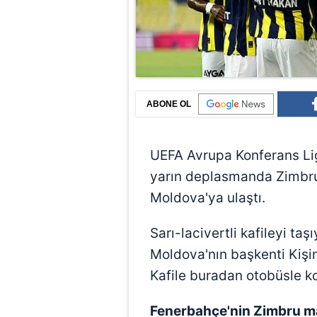
ABONE OL
UEFA Avrupa Konferans Li
yarın deplasmanda Zimbru 
Moldova'ya ulaştı.
Sarı-lacivertli kafileyi ta
Moldova'nın başkenti Kişin
Kafile buradan otobüsle k
Fenerbahçe'nin Zimbru maç