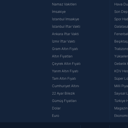
Namaz Vakitleri
Hava D
İmsakiye
Son Dep
İstanbul İmsakiye
Spor Hab
İstanbul İftar Vakti
Galatasa
Ankara İftar Vakti
Fenerba
İzmir İftar Vakti
Beşiktaş
Gram Altın Fiyatı
Trabzons
Altın Fiyatları
Yüksele
Çeyrek Altın Fiyatı
Gebelik
Yarım Altın Fiyatı
KDV He
Tam Altın Fiyatı
Süper Lo
Cumhuriyet Altını
Milli Pi
22 Ayar Bilezik
Sayısal 
Gümüş Fiyatları
Türkiye H
Dolar
Magazin 
Euro
Ekonomi 