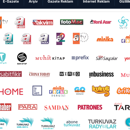
E-Gazete
Arşiv
Gazete Reklam
Internet Reklam
Gizlili