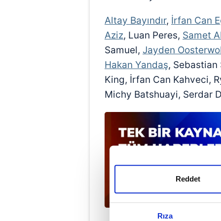
Altay Bayındır
,
İrfan Can 
Aziz
, Luan Peres,
Samet A
Samuel,
Jayden Oosterwo
Hakan Yandaş
, Sebastian
King, İrfan Can Kahveci, 
Michy Batshuayi, Serdar D
Reddet
Rıza