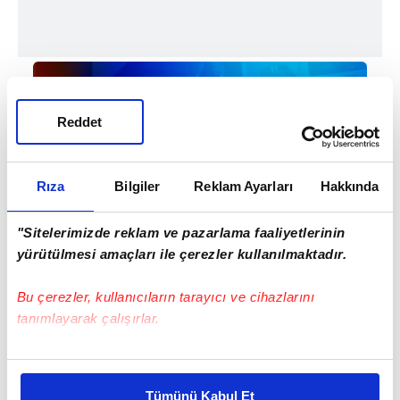
Reddet
Rıza
Bilgiler
Reklam Ayarları
Hakkında
#BEŞİKTAŞ JİMNASTİK KULÜBÜ
#BEŞİKTAŞ
"Sitelerimizde reklam ve pazarlama faaliyetlerinin
yürütülmesi amaçları ile çerezler kullanılmaktadır.
#SALİH UÇAN
#SALİH
Bu çerezler, kullanıcıların tarayıcı ve cihazlarını
tanımlayarak çalışırlar.
Bu çerezlere izin vermeniz halinde sizlere özel
kişiselleştirilmiş reklamlar sunabilir, sayfalarımızda sizlere
Tümünü Kabul Et