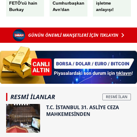
FETÖ'cü hain
Cumhurbaşkanı
işletme
Burkay
Avn'dan
anlayışı!
Karatepe'nin
Başkan
ablası Ayşe
Erdoğan
Alanur
övgüsü:
GÜNÜN ÖNEMLİ MANŞETLERİ İÇİN TIKLAYIN
Karatepe
"Bölgesel
gözaltında:
istikrara önem
Yurt dışına
veriyor"
kaçmasına
yardım ettiği
tespit
edilmişti!
RESMİ İLANLAR
T.C. İSTANBUL 31. ASLİYE CEZA
MAHKEMESİNDEN