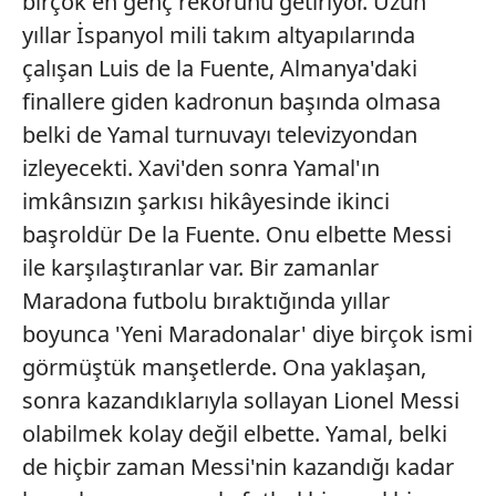
birçok en genç rekorunu getiriyor. Uzun
verileriniz işlenmekte olup gerekli olan çerezler bilgi
yıllar İspanyol mili takım altyapılarında
toplumu hizmetlerinin sunulması amacıyla
çalışan Luis de la Fuente, Almanya'daki
kullanılmaktadır. Diğer çerezler, sitemizin daha işlevsel
finallere giden kadronun başında olmasa
kılınması ve kişiselleştirilmesi ve sizlere yönelik
reklam/pazarlama faaliyetlerinin yapılması, amaçlarıyla
belki de Yamal turnuvayı televizyondan
sınırlı olarak açık rızanız dahilinde kullanılacaktır.
izleyecekti. Xavi'den sonra Yamal'ın
imkânsızın şarkısı hikâyesinde ikinci
Çerezlere ilişkin tercihlerinizi aşağıda yer alan panel
başroldür De la Fuente. Onu elbette Messi
vasıtasıyla belirleyebilirsiniz. Çerezlere ilişkin detaylı bilgi
için Ayarlar butonuna tıklayabilir,
Çerez Bilgilendirme
ile karşılaştıranlar var. Bir zamanlar
Metnimizi
ziyaret edebilirsiniz.
Maradona futbolu bıraktığında yıllar
boyunca 'Yeni Maradonalar' diye birçok ismi
6698 sayılı Kişisel Verilerin Korunması Kanunu uyarınca
görmüştük manşetlerde. Ona yaklaşan,
hazırlanmış Aydınlatma Metnimizi okumak ve sitemizde
ilgili mevzuata uygun olarak kullanılan çerezlerle ilgili bilgi
sonra kazandıklarıyla sollayan Lionel Messi
almak için lütfen
tıklayınız
.
olabilmek kolay değil elbette. Yamal, belki
de hiçbir zaman Messi'nin kazandığı kadar