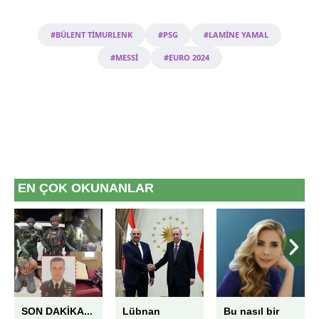
#BÜLENT TİMURLENK
#PSG
#LAMİNE YAMAL
#MESSİ
#EURO 2024
EN ÇOK OKUNANLAR
SON DAKİKA...
Lübnan
Bu nasıl bir