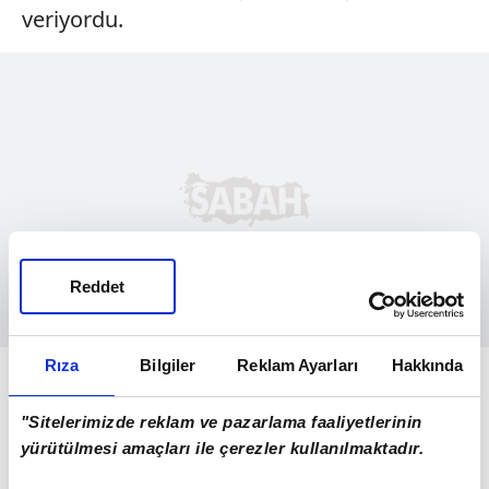
veriyordu.
Reddet
Rıza
Bilgiler
Reklam Ayarları
Hakkında
304'ÜN SIRRI KASABADA
Anne ve baba, Lamine 3 yaşındayken
"Sitelerimizde reklam ve pazarlama faaliyetlerinin
yürütülmesi amaçları ile çerezler kullanılmaktadır.
ayrıldılar. 4'üne girdiğinde annesiyle
taşındığı kasabada futbola başlamıştı bile.