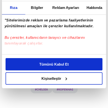
Rıza
Bilgiler
Reklam Ayarları
Hakkında
"Sitelerimizde reklam ve pazarlama faaliyetlerinin
yürütülmesi amaçları ile çerezler kullanılmaktadır.
Bu çerezler, kullanıcıların tarayıcı ve cihazlarını
Haber Girişi
tanımlayarak çalışırlar.
Aytunç Akın - Editör
Bu çerezlere izin vermeniz halinde sizlere özel
kişiselleştirilmiş reklamlar sunabilir, sayfalarımızda sizlere
Tümünü Kabul Et
daha iyi reklam deneyimi yaşatabiliriz. Bunu yaparken
#CERCLE BRUGGE
#CELJE
#RAPİD WİEN
amacımızın size daha iyi bir reklam deneyimi sunmak
#DJURGARDEN
#REAL BETİS
#PANATHİNAİKOS
olduğunu ve sizlere en iyi içerikleri sunabilmek adına
Kişiselleştir
#FİORENTİNA
#LEGİA VARŞOVA
#MOLDE
elimizden gelen çabayı gösterdiğimizi ve bu noktada,
reklamların maliyetlerimizi karşılamak noktasında tek gelir
#CHELSEA
#KOPENHAG
kalemimiz olduğunu sizlere hatırlatmak isteriz.
Her halükârda, kullanıcılar, bu çerezlere izin vermedikleri