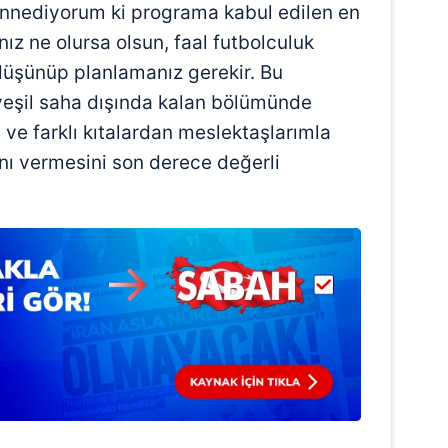
nnediyorum ki programa kabul edilen en
 çerezlerle ilgili bilgi almak için lütfen
tıklayınız
.
ız ne olursa olsun, faal futbolculuk
 düşünüp planlamanız gerekir. Bu
yeşil saha dışında kalan bölümünde
 ve farklı kıtalardan meslektaşlarımla
anı vermesini son derece değerli