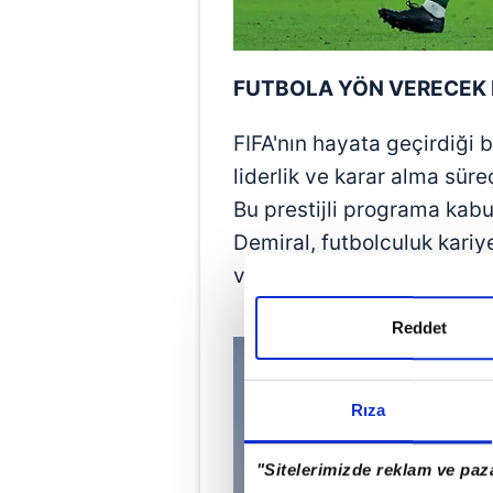
FUTBOLA YÖN VERECEK 
FIFA'nın hayata geçirdiği 
liderlik ve karar alma sür
Bu prestijli programa kabu
Demiral, futbolculuk kariy
verecek liderlerden biri ol
Reddet
Rıza
"Sitelerimizde reklam ve paza