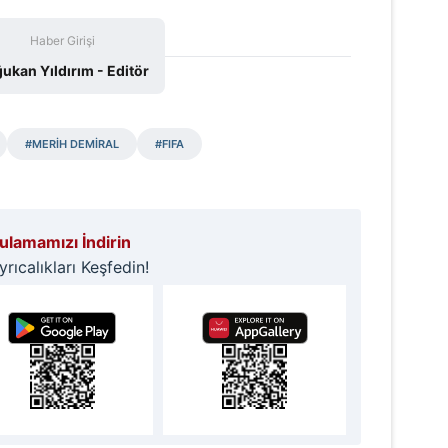
Haber Girişi
ukan Yıldırım - Editör
#MERİH DEMİRAL
#FIFA
lamamızı İndirin
ıcalıkları Keşfedin!