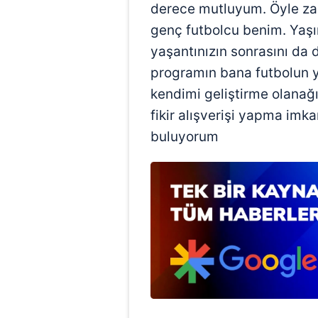
derece mutluyum. Öyle za
mevzuata uygun olarak kullanılan
genç futbolcu benim. Yaşın
yaşantınızın sonrasını da
programın bana futbolun 
kendimi geliştirme olanağı
fikir alışverişi yapma imk
buluyorum