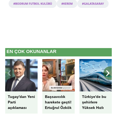
Metnimizi
ziyaret edebilirsiniz.
#BODRUM FUTBOL KULÜBÜ
#KEREM
#GALATASARAY
6698 sayılı Kişisel Verilerin Korunması Kanunu uyarınca
hazırlanmış Aydınlatma Metnimizi okumak ve sitemizde
ilgili mevzuata uygun olarak kullanılan çerezlerle ilgili bilgi
almak için lütfen
tıklayınız
.
EN ÇOK OKUNANLAR
Tugay'dan Yeni
Başsavcılık
Türkiye'de bu
Parti
harekete geçti!
şehirlere
açıklaması
Ertuğrul Özkök
Yüksek Hızlı
hakkında
Tren hattı