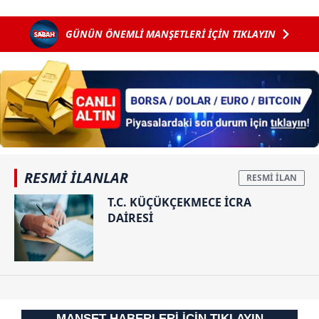
‘Cumhurbaşkanı’na
geliyor! Bakan
hakaret’
Uraloğlu tarih
GÜNÜN ÖNEMLİ MANŞETLERİ İÇİN TIKLAYIN
soruşturması
verdi
RESMİ İLANLAR
T.C. KÜÇÜKÇEKMECE İCRA
DAİRESİ
MANŞET HABERLERİ İÇİN TIKLAYIN