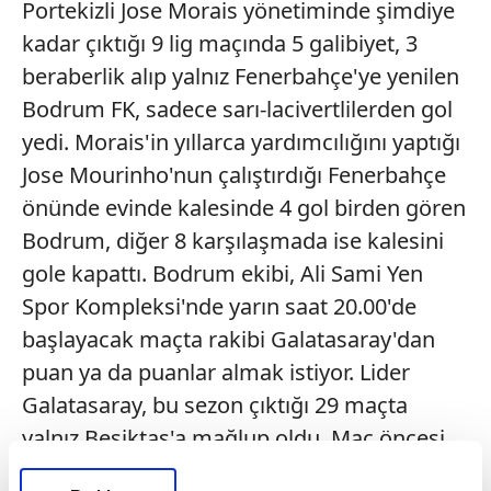
Portekizli Jose Morais yönetiminde şimdiye
kadar çıktığı 9 lig maçında 5 galibiyet, 3
beraberlik alıp yalnız Fenerbahçe'ye yenilen
Bodrum FK, sadece sarı-lacivertlilerden gol
yedi. Morais'in yıllarca yardımcılığını yaptığı
Jose Mourinho'nun çalıştırdığı Fenerbahçe
önünde evinde kalesinde 4 gol birden gören
Bodrum, diğer 8 karşılaşmada ise kalesini
gole kapattı. Bodrum ekibi, Ali Sami Yen
Spor Kompleksi'nde yarın saat 20.00'de
başlayacak maçta rakibi Galatasaray'dan
puan ya da puanlar almak istiyor. Lider
Galatasaray, bu sezon çıktığı 29 maçta
yalnız Beşiktaş'a mağlup oldu. Maç öncesi
Bodrum FK'nın 34, Galatasaray'ın 74 puanı