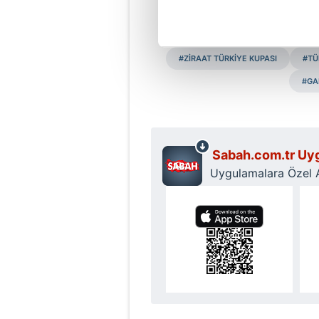
Doğ
Her halükârda, kullanıcılar, bu 
#ZİRAAT TÜRKİYE KUPASI
#TÜ
Sizlere daha iyi bir hizmet sun
çerezler vasıtasıyla çeşitli kiş
#GA
amacıyla kullanılmaktadır. Diğer
reklam/pazarlama faaliyetlerinin
Çerezlere ilişkin tercihlerinizi 
Sabah.com.tr Uyg
butonuna tıklayabilir,
Çerez Bi
Uygulamalara Özel Ay
6698 sayılı Kişisel Verilerin 
mevzuata uygun olarak kullanılan