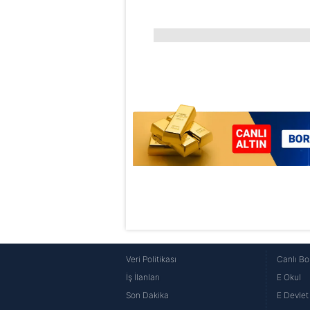
Veri Politikası
Canlı Bo
İş İlanları
E Okul
Son Dakika
E Devlet 