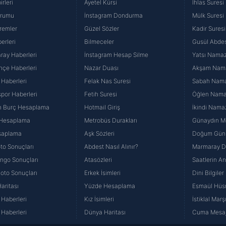
rleri
Ayetel Kürsi
İhlas Suresi
urumu
İnstagram Dondurma
Mülk Suresi
remler
Güzel Sözler
Kadir Suresi
erleri
Bilmeceler
Gusül Abdes
ray Haberleri
İnstagram Hesap Silme
Yatsı Namazı
hçe Haberleri
Nazar Duası
Akşam Namaz
 Haberleri
Felak Nas Suresi
Sabah Namaz
por Haberleri
Fetih Suresi
Öğlen Namazı
n Burç Hesaplama
Hotmail Giriş
İkindi Namaz
 Hesaplama
Metrobüs Durakları
Günaydın Me
saplama
Aşk Sözleri
Doğum Günü
to Sonuçları
Abdest Nasıl Alınır?
Marmaray Du
yango Sonuçları
Atasözleri
Saatlerin A
Loto Sonuçları
Erkek İsimleri
Dini Bilgiler
aritası
Yüzde Hesaplama
Esmaül Hüs
Haberleri
Kız İsimleri
İstiklal Marş
Haberleri
Dünya Haritası
Cuma Mesaj