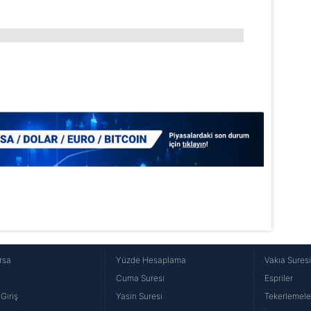
rsa
Yüzde Hesaplama
Vakıa Sures
Cuma Suresi
Espriler
Giriş
Yasin Suresi
Tekerlemele