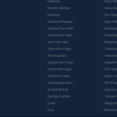
Haberler
Rüya Tabi
Namaz Vakitleri
Hava D
İmsakiye
Son Dep
İstanbul İmsakiye
Spor Hab
İstanbul İftar Vakti
Galatasa
Ankara İftar Vakti
Fenerba
İzmir İftar Vakti
Beşiktaş
Gram Altın Fiyatı
Trabzons
Altın Fiyatları
Yüksele
Çeyrek Altın Fiyatı
Gebelik
Yarım Altın Fiyatı
KDV He
Tam Altın Fiyatı
Süper Lo
Cumhuriyet Altını
Milli Pi
22 Ayar Bilezik
Sayısal 
Gümüş Fiyatları
Türkiye H
Dolar
Magazin 
Euro
Ekonomi 