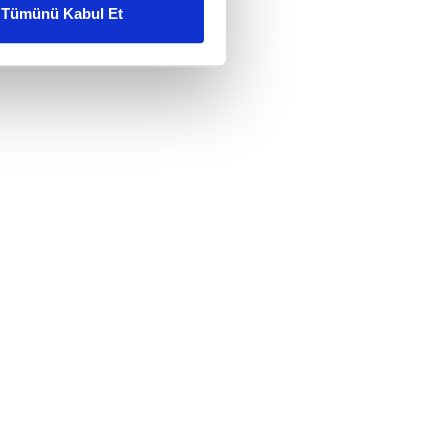
Tümünü Kabul Et
ar gösterilmeyecektir."
çerezler kullanılmaktadır. Bu
u hizmetlerinin sunulması
i ve sizlere yönelik
nılacaktır.
kin detaylı bilgi için Ayarlar
ak ve sitemizde ilgili