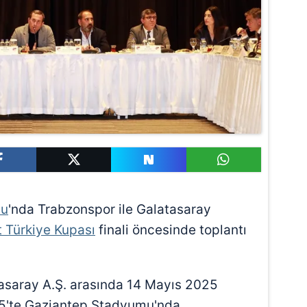
nu
'nda Trabzonspor ile Galatasaray
t Türkiye Kupası
finali öncesinde toplantı
tasaray A.Ş. arasında 14 Mayıs 2025
5'te Gaziantep Stadyumu'nda