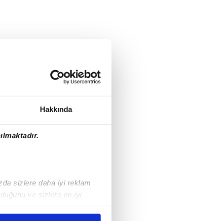
Hakkında
ılmaktadır.
ızda sizlere daha iyi reklam
duğunu ve sizlere en iyi
liyetlerimizi karşılamak