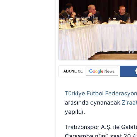
ABONE OL
Türkiye Futbol Federasyo
arasında oynanacak
Ziraa
yapıldı.
Trabzonspor A.Ş. ile Gala
Çarşamba günü saat 20.4