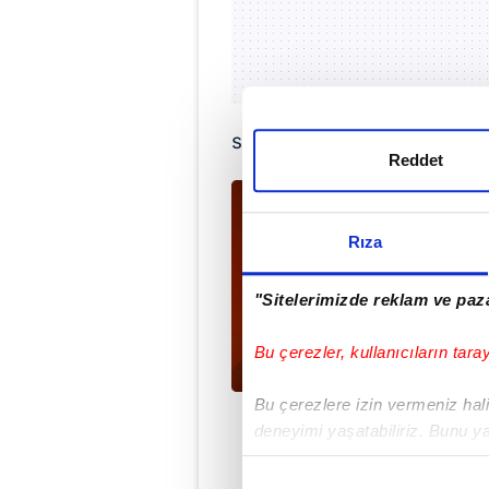
seremonisine dair önemli k
Reddet
Rıza
"Sitelerimizde reklam ve paza
Bu çerezler, kullanıcıların tara
Bu çerezlere izin vermeniz halin
deneyimi yaşatabiliriz. Bunu y
içerikleri sunabilmek adına el
noktasında tek gelir kalemimiz 