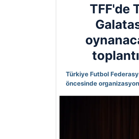
TFF'de 
Galata
oynanaca
toplantı
Türkiye Futbol Federasyo
öncesinde organizasyon t