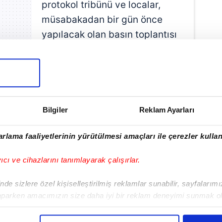
protokol tribünü ve localar,
müsabakadan bir gün önce
yapılacak olan basın toplantısı
ve antrenmanlar ile kupa
onu başlıkları görüşüldü.
Bilgiler
Reklam Ayarları
rlama faaliyetlerinin yürütülmesi amaçları ile çerezler kullan
yıcı ve cihazlarını tanımlayarak çalışırlar.
de sizlere özel kişiselleştirilmiş reklamlar sunabilir, sayfalarım
aparken amacımızın size daha iyi bir reklam deneyimi sunmak ol
imizden gelen çabayı gösterdiğimizi ve bu noktada, reklamların ma
Haber Girişi
olduğunu sizlere hatırlatmak isteriz.