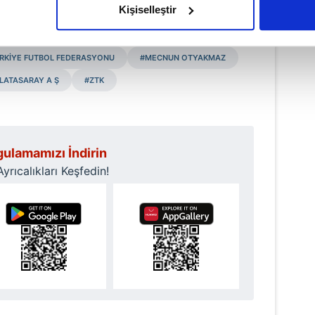
ukan Yıldırım - Editör
Kişiselleştir
çerezlere izin vermedikleri takdirde, kullanıcılara hedefli reklaml
RKİYE FUTBOL FEDERASYONU
#MECNUN OTYAKMAZ
abilmek için İnternet Sitemizde kendimize ve üçüncü kişilere ait 
isel verileriniz işlenmekte olup gerekli olan çerezler bilgi toplum
LATASARAY A Ş
#ZTK
 çerezler, sitemizin daha işlevsel kılınması ve kişiselleştirilmes
 yapılması, amaçlarıyla sınırlı olarak açık rızanız dahilinde kulla
aşağıda yer alan panel vasıtasıyla belirleyebilirsiniz. Çerezlere iliş
ulamamızı İndirin
lgilendirme Metnimizi
ziyaret edebilirsiniz.
rıcalıkları Keşfedin!
Korunması Kanunu uyarınca hazırlanmış Aydınlatma Metnimizi okum
 çerezlerle ilgili bilgi almak için lütfen
tıklayınız
.