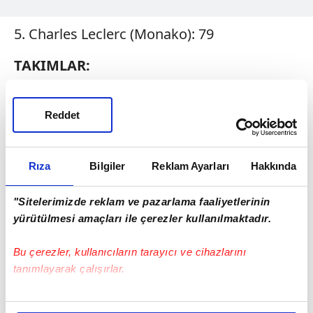
5. Charles Leclerc (Monako): 79
TAKIMLAR:
1. McLaren: 319
Reddet
2. Mercedes: 147
3. Red Bull: 143
Rıza
Bilgiler
Reklam Ayarları
Hakkında
4. Ferrari: 142
"Sitelerimizde reklam ve pazarlama faaliyetlerinin
yürütülmesi amaçları ile çerezler kullanılmaktadır.
5. Williams: 54
Bu çerezler, kullanıcıların tarayıcı ve cihazlarını
tanımlayarak çalışırlar.
Bu çerezlere izin vermeniz halinde sizlere özel