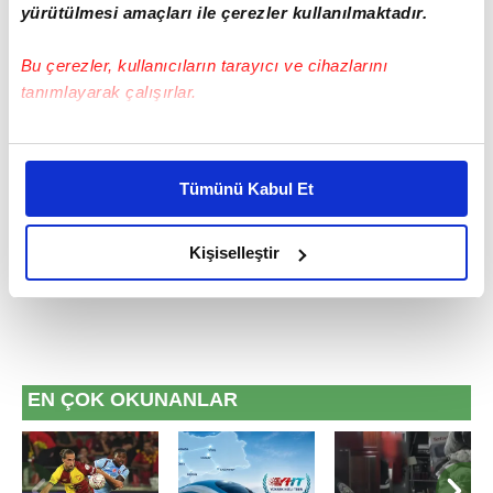
yürütülmesi amaçları ile çerezler kullanılmaktadır.
Bu çerezler, kullanıcıların tarayıcı ve cihazlarını
tanımlayarak çalışırlar.
#ALİ SAMİ YEN SPOR KOMPLEKSİ
Bu çerezlere izin vermeniz halinde sizlere özel
#DÜNYA EKONOMİK FORUMU
kişiselleştirilmiş reklamlar sunabilir, sayfalarımızda sizlere
Tümünü Kabul Et
daha iyi reklam deneyimi yaşatabiliriz. Bunu yaparken
#GALATASARAY FUTBOL TAKIMI
amacımızın size daha iyi bir reklam deneyimi sunmak
olduğunu ve sizlere en iyi içerikleri sunabilmek adına
Kişiselleştir
elimizden gelen çabayı gösterdiğimizi ve bu noktada,
reklamların maliyetlerimizi karşılamak noktasında tek gelir
kalemimiz olduğunu sizlere hatırlatmak isteriz.
Her halükârda, kullanıcılar, bu çerezlere izin vermedikleri
EN ÇOK OKUNANLAR
takdirde, kullanıcılara hedefli reklamlar
gösterilmeyecektir."
Sizlere daha iyi bir hizmet sunabilmek için İnternet