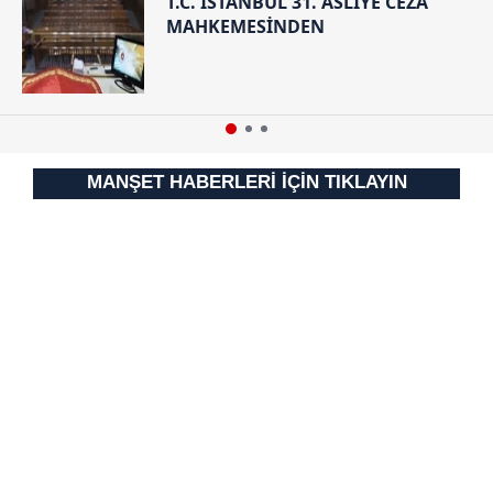
T.C. İSTANBUL 31. ASLİYE CEZA
MAHKEMESİNDEN
MANŞET HABERLERİ İÇİN TIKLAYIN