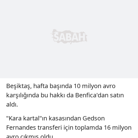
için Ayarlar butonuna tıklayabilir,
Çerez Bilgilendirme
Metnimizi
ziyaret edebilirsiniz.
6698 sayılı Kişisel Verilerin Korunması Kanunu uyarınca
hazırlanmış Aydınlatma Metnimizi okumak ve sitemizde
ilgili mevzuata uygun olarak kullanılan çerezlerle ilgili bilgi
almak için lütfen
tıklayınız
.
Beşiktaş, hafta başında 10 milyon avro
karşılığında bu hakkı da Benfica'dan satın
aldı.
"Kara kartal"ın kasasından Gedson
Fernandes transferi için toplamda 16 milyon
avro çıkmış oldu.