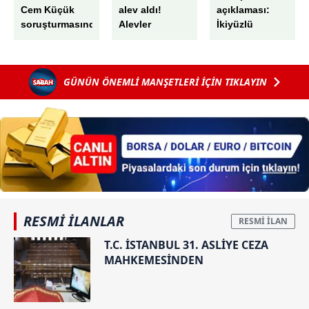
Cem Küçük
alev aldı!
açıklaması:
soruşturmasında
Alevler
İkiyüzlü
yeni gelişme:
büyümede
davranıyorlar
Gazeteci Tahir
söndürüldü
Sarıkaya
GÜNÜN ÖNEMLİ MANŞETLERİ İÇİN TIKLAYIN
gözaltına
alındı! Kaynağı
belirsiz para
girişi...
RESMİ İLANLAR
T.C. İSTANBUL 31. ASLİYE CEZA
MAHKEMESİNDEN