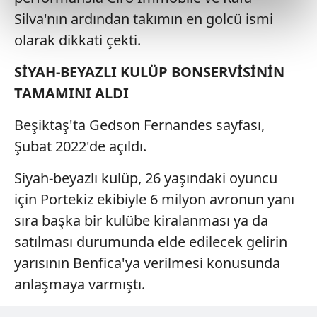
reklamların maliyetlerimizi karşılamak noktasında tek gelir
Silva'nın ardından takımın en golcü ismi
kalemimiz olduğunu sizlere hatırlatmak isteriz.
olarak dikkati çekti.
Her halükârda, kullanıcılar, bu çerezlere izin vermedikleri
SİYAH-BEYAZLI KULÜP BONSERVİSİNİN
takdirde, kullanıcılara hedefli reklamlar
gösterilmeyecektir."
TAMAMINI ALDI
Beşiktaş'ta Gedson Fernandes sayfası,
Sizlere daha iyi bir hizmet sunabilmek için İnternet
Sitemizde kendimize ve üçüncü kişilere ait çerezler
Şubat 2022'de açıldı.
kullanılmaktadır. Bu çerezler vasıtasıyla çeşitli kişisel
verileriniz işlenmekte olup gerekli olan çerezler bilgi
Siyah-beyazlı kulüp, 26 yaşındaki oyuncu
toplumu hizmetlerinin sunulması amacıyla
için Portekiz ekibiyle 6 milyon avronun yanı
kullanılmaktadır. Diğer çerezler, sitemizin daha işlevsel
sıra başka bir kulübe kiralanması ya da
kılınması ve kişiselleştirilmesi ve sizlere yönelik
satılması durumunda elde edilecek gelirin
reklam/pazarlama faaliyetlerinin yapılması, amaçlarıyla
sınırlı olarak açık rızanız dahilinde kullanılacaktır.
yarısının Benfica'ya verilmesi konusunda
anlaşmaya varmıştı.
Çerezlere ilişkin tercihlerinizi aşağıda yer alan panel
vasıtasıyla belirleyebilirsiniz. Çerezlere ilişkin detaylı bilgi