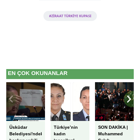
Metnimizi
ziyaret edebilirsiniz.
#ZİRAAT TÜRKİYE KUPASI
6698 sayılı Kişisel Verilerin Korunması Kanunu uyarınca
hazırlanmış Aydınlatma Metnimizi okumak ve sitemizde
ilgili mevzuata uygun olarak kullanılan çerezlerle ilgili bilgi
almak için lütfen
tıklayınız
.
EN ÇOK OKUNANLAR
Üsküdar
Türkiye’nin
SON DAKİKA |
Belediyesi'ndeki
kadın
Muhammed