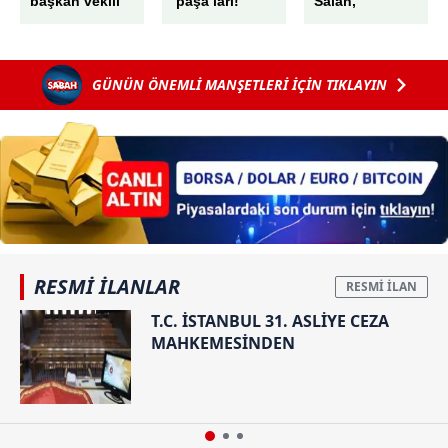
başkan vekili
‘paşa’ları!
Salah,
seçiminde
Emek emek
Trabzon'da!
skandal! AK
işlenmiş
Havaalanında
Parti'nin oyları
kariyerleriyle
muhteşem
GÜNÜN ÖNEMLİ MANŞETLERİ İÇİN TIKLAYIN
peş peşe iptal
gurur
karşılama
edildi: "G"
veriyorlar
harfini "6"
sayıp...
RESMİ İLANLAR
T.C. İSTANBUL 31. ASLİYE CEZA
MAHKEMESİNDEN