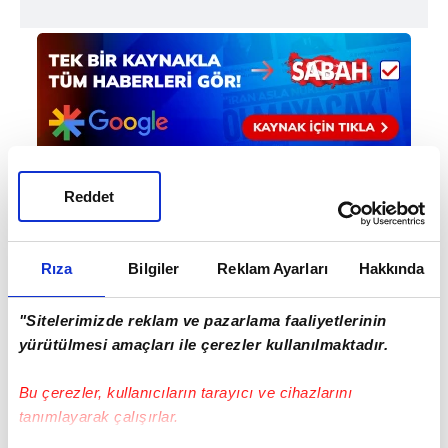
Reddet
Haber Girişi
Aytunç Akın - Editör
Rıza
Bilgiler
Reklam Ayarları
Hakkında
"Sitelerimizde reklam ve pazarlama faaliyetlerinin
#OKAN BURUK
#EYÜPSPOR
yürütülmesi amaçları ile çerezler kullanılmaktadır.
#TRENDYOL SÜPER LİG İN
#GALATASARAY
Bu çerezler, kullanıcıların tarayıcı ve cihazlarını
#KEMERBURGAZ METİN OKTAY TESİSLERİ
tanımlayarak çalışırlar.