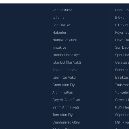
Veri Politikası
Canlı Bo
İş İlanları
E Okul
Son Dakika
E Devlet 
Haberler
Rüya Tabi
Namaz Vakitleri
Hava D
İmsakiye
Son Dep
İstanbul İmsakiye
Spor Hab
İstanbul İftar Vakti
Galatasa
Ankara İftar Vakti
Fenerba
İzmir İftar Vakti
Beşiktaş
Gram Altın Fiyatı
Trabzons
Altın Fiyatları
Yüksele
Çeyrek Altın Fiyatı
Gebelik
Yarım Altın Fiyatı
KDV He
Tam Altın Fiyatı
Süper Lo
Cumhuriyet Altını
Milli Pi