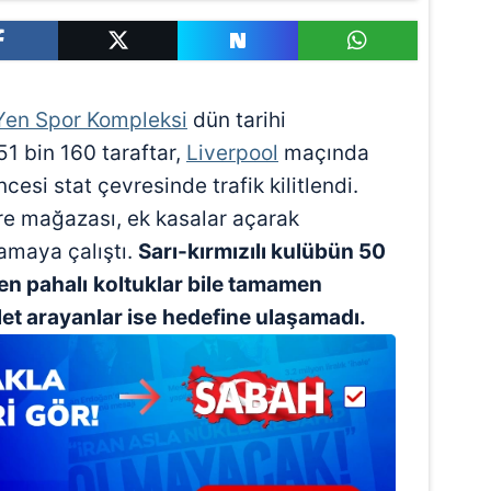
 Yen Spor Kompleksi
dün tarihi
51 bin 160 taraftar,
Liverpool
maçında
cesi stat çevresinde trafik kilitlendi.
re mağazası, ek kasalar açarak
lamaya çalıştı.
Sarı-kırmızılı kulübün 50
en pahalı
koltuklar bile tamamen
et arayanlar ise
hedefine ulaşamadı.