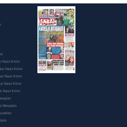
i
r
ti
 Nasıl Kılınır
ı Nasıl Kılınır
ı Nasıl Kılınır
 Nasıl Kılınır
ı Nasıl Kılınır
sajları
 Mesajları
rakları
nlamı