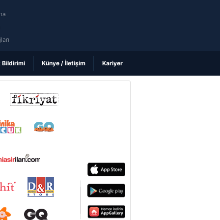
na
ı
ları
k Bildirimi
Künye / İletişim
Kariyer