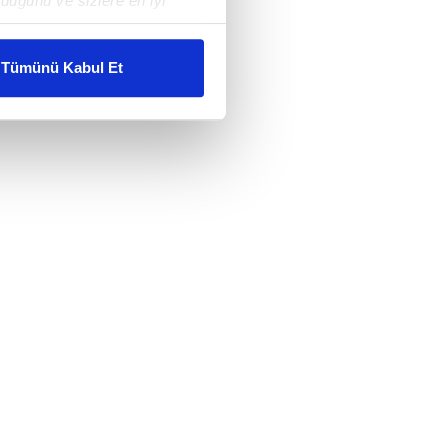
duğunu ve sizlere en iyi
liyetlerimizi karşılamak
Tümünü Kabul Et
ar gösterilmeyecektir."
çerezler kullanılmaktadır. Bu
u hizmetlerinin sunulması
i ve sizlere yönelik
nılacaktır.
kin detaylı bilgi için Ayarlar
ak ve sitemizde ilgili