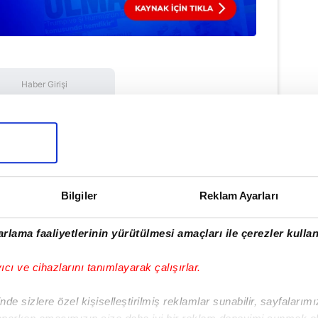
Haber Girişi
e Efendioğlu - Editör
N SPOR KOMPLEKSİ
#LİVERPOOL
Bilgiler
Reklam Ayarları
ulamamızı İndirin
rlama faaliyetlerinin yürütülmesi amaçları ile çerezler kullan
rıcalıkları Keşfedin!
yıcı ve cihazlarını tanımlayarak çalışırlar.
de sizlere özel kişiselleştirilmiş reklamlar sunabilir, sayfalarım