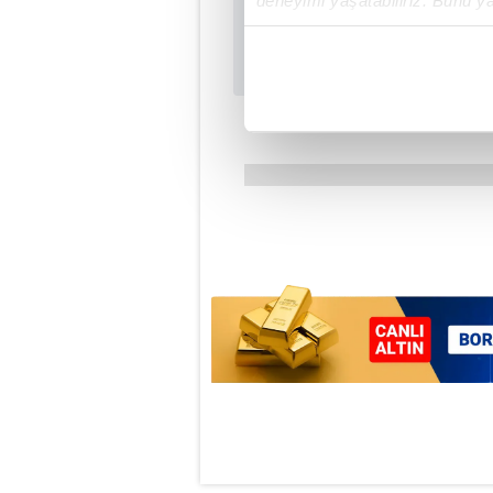
deneyimi yaşatabiliriz. Bunu y
içerikleri sunabilmek adına el
noktasında tek gelir kalemimiz 
Her halükârda, kullanıcılar, bu 
Sizlere daha iyi bir hizmet sun
çerezler vasıtasıyla çeşitli kiş
amacıyla kullanılmaktadır. Diğer
reklam/pazarlama faaliyetlerinin
Çerezlere ilişkin tercihlerinizi 
butonuna tıklayabilir,
Çerez Bi
6698 sayılı Kişisel Verilerin 
mevzuata uygun olarak kullanılan