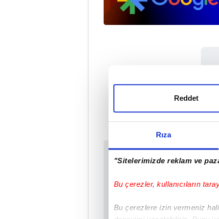
Met
Reddet
#ALİ SAMİ YE
Rıza
Sabah.com.tr Uyg
"Sitelerimizde reklam ve paza
Uygulamalara Özel Ay
Bu çerezler, kullanıcıların tara
Bu çerezlere izin vermeniz halin