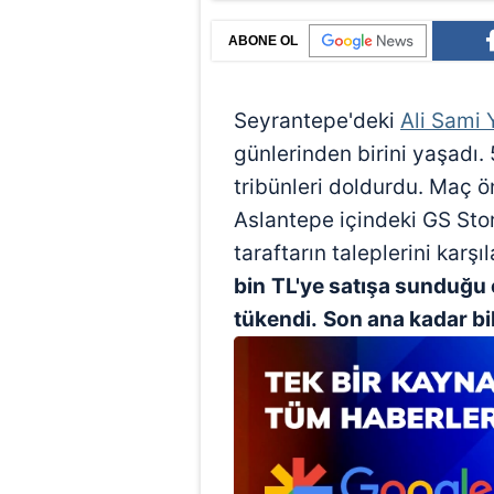
ABONE OL
Seyrantepe'deki
Ali Sami
günlerinden birini yaşadı. 
tribünleri doldurdu. Maç ön
Aslantepe içindeki GS Sto
taraftarın taleplerini karşı
bin
TL'ye satışa sunduğu 
tükendi.
Son ana kadar bil