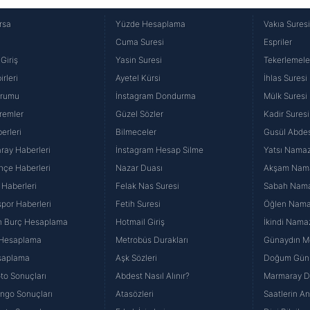
rsa
Yüzde Hesaplama
Vakıa Sures
Cuma Suresi
Espriler
Giriş
Yasin Suresi
Tekerlemele
rleri
Ayetel Kürsi
İhlas Suresi
urumu
İnstagram Dondurma
Mülk Suresi
remler
Güzel Sözler
Kadir Suresi
erleri
Bilmeceler
Gusül Abdes
ray Haberleri
İnstagram Hesap Silme
Yatsı Namazı
hçe Haberleri
Nazar Duası
Akşam Namaz
 Haberleri
Felak Nas Suresi
Sabah Namaz
por Haberleri
Fetih Suresi
Öğlen Namazı
n Burç Hesaplama
Hotmail Giriş
İkindi Namaz
 Hesaplama
Metrobüs Durakları
Günaydın Me
saplama
Aşk Sözleri
Doğum Günü
to Sonuçları
Abdest Nasıl Alınır?
Marmaray Du
yango Sonuçları
Atasözleri
Saatlerin A