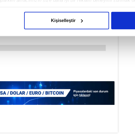
aparken amacımızın size daha iyi bir reklam deneyimi sunmak ol
imizden gelen çabayı gösterdiğimizi ve bu noktada, reklamların ma
olduğunu sizlere hatırlatmak isteriz.
Kişiselleştir
çerezlere izin vermedikleri takdirde, kullanıcılara hedefli reklaml
abilmek için İnternet Sitemizde kendimize ve üçüncü kişilere ait 
isel verileriniz işlenmekte olup gerekli olan çerezler bilgi toplum
 çerezler, sitemizin daha işlevsel kılınması ve kişiselleştirilmes
 yapılması, amaçlarıyla sınırlı olarak açık rızanız dahilinde kulla
aşağıda yer alan panel vasıtasıyla belirleyebilirsiniz. Çerezlere iliş
lgilendirme Metnimizi
ziyaret edebilirsiniz.
Korunması Kanunu uyarınca hazırlanmış Aydınlatma Metnimizi okum
 çerezlerle ilgili bilgi almak için lütfen
tıklayınız
.