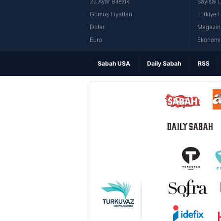
22 Ayar Bilezik
Sayısal 
Gümüş Fiyatları
Türkiye H
Dolar
Magazin 
Euro
Ekonomi 
Sabah USA
Daily Sabah
RSS