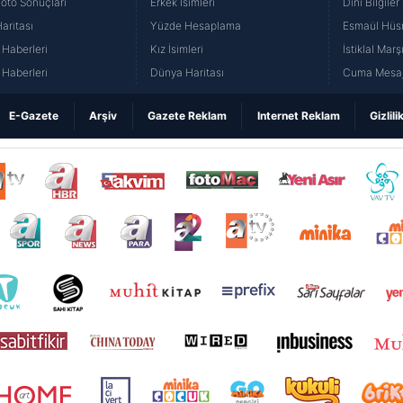
Loto Sonuçları
Erkek İsimleri
Dini Bilgiler
aritası
Yüzde Hesaplama
Esmaül Hüs
Haberleri
Kız İsimleri
İstiklal Marş
Haberleri
Dünya Haritası
Cuma Mesaj
E-Gazete
Arşiv
Gazete Reklam
Internet Reklam
Gizlili