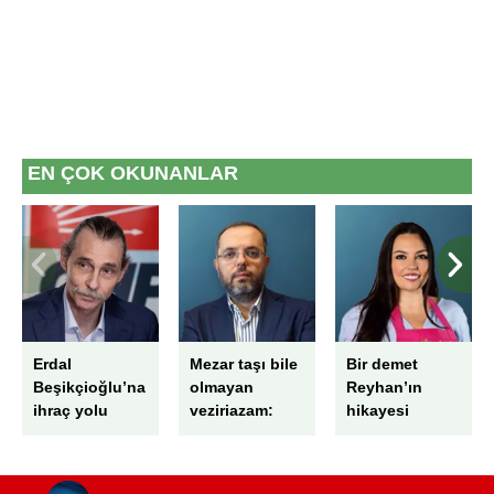
6698 sayılı Kişisel Verilerin Korunması Kanunu uyarınca
hazırlanmış Aydınlatma Metnimizi okumak ve sitemizde
ilgili mevzuata uygun olarak kullanılan çerezlerle ilgili bilgi
almak için lütfen
tıklayınız
.
EN ÇOK OKUNANLAR
Erdal
Mezar taşı bile
Bir demet
Beşikçioğlu’na
olmayan
Reyhan’ın
ihraç yolu
veziriazam:
hikayesi
Pargalı İbrahim