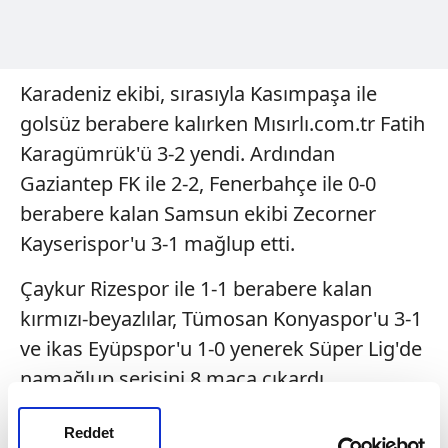
Karadeniz ekibi, sırasıyla Kasımpaşa ile
golsüz berabere kalırken Mısırlı.com.tr Fatih
Karagümrük'ü 3-2 yendi. Ardından
Gaziantep FK ile 2-2, Fenerbahçe ile 0-0
berabere kalan Samsun ekibi Zecorner
Kayserispor'u 3-1 mağlup etti.
Çaykur Rizespor ile 1-1 berabere kalan
kırmızı-beyazlılar, Tümosan Konyaspor'u 3-1
ve ikas Eyüpspor'u 1-0 yenerek Süper Lig'de
namağlup serisini 8 maça çıkardı.
Karadeniz ekibi ligde topladığı 23 puanla ise
Reddet