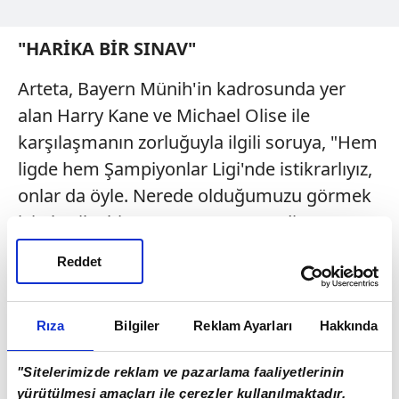
"HARİKA BİR SINAV"
Arteta, Bayern Münih'in kadrosunda yer
alan Harry Kane ve Michael Olise ile
karşılaşmanın zorluğuyla ilgili soruya, "Hem
ligde hem Şampiyonlar Ligi'nde istikrarlıyız,
onlar da öyle. Nerede olduğumuzu görmek
için harika bir sınav." yanıtını verdi.
KOMPANY SÖZLERİ
Reddet
Deneyimli teknik adam, Manchester City'de
antrenörlüğünü yaptığı Bayern Münih
Rıza
Bilgiler
Reklam Ayarları
Hakkında
Teknik Direktörü Vincent Kompany'nin
"Sitelerimizde reklam ve pazarlama faaliyetlerinin
kariyeriyle ilgili soru üzerine, "Ne yapmaya
yürütülmesi amaçları ile çerezler kullanılmaktadır.