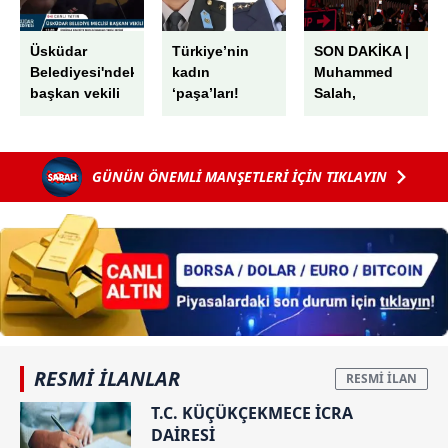
Üsküdar
Türkiye’nin
SON DAKİKA |
Belediyesi'ndeki
kadın
Muhammed
başkan vekili
‘paşa’ları!
Salah,
seçiminde
Emek emek
Trabzon'da!
skandal! AK
işlenmiş
Havaalanında
Parti'nin oyları
kariyerleriyle
muhteşem
GÜNÜN ÖNEMLİ MANŞETLERİ İÇİN TIKLAYIN
peş peşe iptal
gurur
karşılama
edildi: "G"
veriyorlar
harfini "6"
sayıp...
RESMİ İLANLAR
T.C. KÜÇÜKÇEKMECE İCRA
DAİRESİ