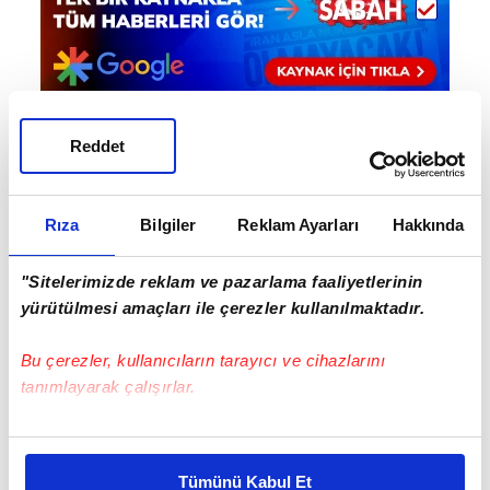
Reddet
Haber Girişi
Ahmet Fettah Akkuş - Editör
Rıza
Bilgiler
Reklam Ayarları
Hakkında
"Sitelerimizde reklam ve pazarlama faaliyetlerinin
#UEFA AVRUPA LİGİ
#FENERBAHÇE
#FERENCVAROS
yürütülmesi amaçları ile çerezler kullanılmaktadır.
Bu çerezler, kullanıcıların tarayıcı ve cihazlarını
tanımlayarak çalışırlar.
Bu çerezlere izin vermeniz halinde sizlere özel
kişiselleştirilmiş reklamlar sunabilir, sayfalarımızda sizlere
Tümünü Kabul Et