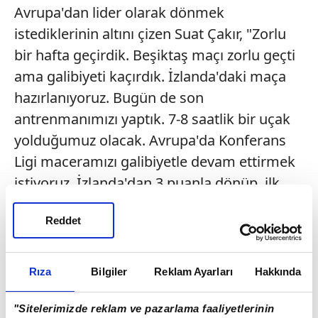
Avrupa'dan lider olarak dönmek
istediklerinin altını çizen Suat Çakır, "Zorlu
bir hafta geçirdik. Beşiktaş maçı zorlu geçti
ama galibiyeti kaçırdık. İzlanda'daki maça
hazırlanıyoruz. Bugün de son
antrenmanımızı yaptık. 7-8 saatlik bir uçak
yolduğumuz olacak. Avrupa'da Konferans
Ligi maceramızı galibiyetle devam ettirmek
istiyoruz. İzlanda'dan 3 puanla dönüp, ilk
sıradaki yerimizi korumaya çalışacağız"
Reddet
dedi.
SAMSUNSPOR'DA 7 FUTBOLCU
Rıza
Bilgiler
Reklam Ayarları
Hakkında
BREİDABLİK MAÇINDA YOK
Sakat ve eksik futbolcular hakkında da bilgi
"Sitelerimizde reklam ve pazarlama faaliyetlerinin