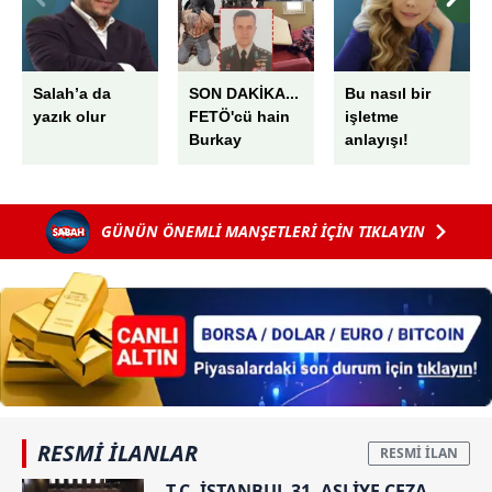
Salah’a da
SON DAKİKA...
Bu nasıl bir
yazık olur
FETÖ'cü hain
işletme
Burkay
anlayışı!
Karatepe'nin
ablası Ayşe
Alanur
GÜNÜN ÖNEMLİ MANŞETLERİ İÇİN TIKLAYIN
Karatepe
gözaltında:
Yurt dışına
kaçmasına
yardım ettiği
tespit
edilmişti!
RESMİ İLANLAR
T.C. İSTANBUL 31. ASLİYE CEZA