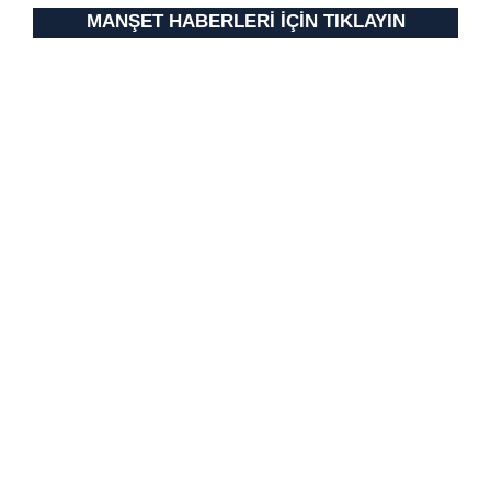
Metnimizi
ziyaret edebilirsiniz.
MANŞET HABERLERİ İÇİN TIKLAYIN
6698 sayılı Kişisel Verilerin Korunması Kanunu uyarınca
hazırlanmış Aydınlatma Metnimizi okumak ve sitemizde
ilgili mevzuata uygun olarak kullanılan çerezlerle ilgili bilgi
almak için lütfen
tıklayınız
.