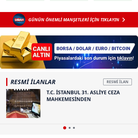
Karatepe'nin
ablası Ayşe
Alanur
GÜNÜN ÖNEMLİ MANŞETLERİ İÇİN TIKLAYIN
Karatepe
gözaltında:
Yurt dışına
kaçmasına
yardım ettiği
tespit
edilmişti!
RESMİ İLANLAR
T.C. İSTANBUL 31. ASLİYE CEZA
MAHKEMESİNDEN