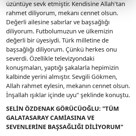
kalemimiz olduğunu sizlere hatırlatmak isteriz.
üzüntüye sevk etmiştir. Kendisine Allah'tan
rahmet diliyorum, mekanı cennet olsun.
Her halükârda, kullanıcılar, bu çerezlere izin vermedikleri
Değerli ailesine sabırlar ve başsağlığı
takdirde, kullanıcılara hedefli reklamlar
gösterilmeyecektir."
diliyorum. Futbolumuzun ve ülkemizin
değerli bir üyesiydi. Türk milletine de
Sizlere daha iyi bir hizmet sunabilmek için İnternet
başsağlığı diliyorum. Çünkü herkes onu
Sitemizde kendimize ve üçüncü kişilere ait çerezler
severdi. Özellikle televizyondaki
kullanılmaktadır. Bu çerezler vasıtasıyla çeşitli kişisel
verileriniz işlenmekte olup gerekli olan çerezler bilgi
konuşmaları, yaptığı şakalarla hepimizin
toplumu hizmetlerinin sunulması amacıyla
kalbinde yerini almıştır. Sevgili Gökmen,
kullanılmaktadır. Diğer çerezler, sitemizin daha işlevsel
Allah rahmet eylesin, mekanın cennet olsun.
kılınması ve kişiselleştirilmesi ve sizlere yönelik
İnşallah ışıklar içinde uyu" şeklinde konuştu.
reklam/pazarlama faaliyetlerinin yapılması, amaçlarıyla
sınırlı olarak açık rızanız dahilinde kullanılacaktır.
SELİN ÖZDENAK GÖRÜCÜOĞLU: "TÜM
GALATASARAY CAMİASINA VE
Çerezlere ilişkin tercihlerinizi aşağıda yer alan panel
vasıtasıyla belirleyebilirsiniz. Çerezlere ilişkin detaylı bilgi
SEVENLERİNE BAŞSAĞLIĞI DİLİYORUM"
için Ayarlar butonuna tıklayabilir,
Çerez Bilgilendirme