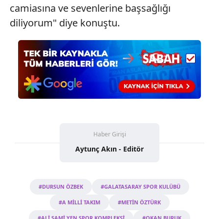
camiasına ve sevenlerine başsağlığı
diliyorum" diye konuştu.
Haber Girişi
Aytunç Akın - Editör
#DURSUN ÖZBEK
#GALATASARAY SPOR KULÜBÜ
#A MİLLİ TAKIM
#METİN ÖZTÜRK
#ALİ SAMİ YEN SPOR KOMPLEKSİ
#OKAN BURUK