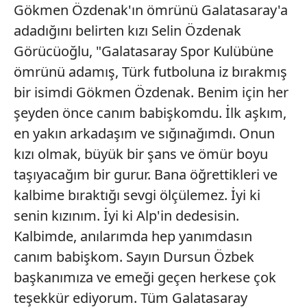
Metnimizi
ziyaret edebilirsiniz.
Gökmen Özdenak'ın ömrünü Galatasaray'a
adadığını belirten kızı Selin Özdenak
6698 sayılı Kişisel Verilerin Korunması Kanunu uyarınca
Görücüoğlu, "Galatasaray Spor Kulübüne
hazırlanmış Aydınlatma Metnimizi okumak ve sitemizde
ömrünü adamış, Türk futboluna iz bırakmış
ilgili mevzuata uygun olarak kullanılan çerezlerle ilgili bilgi
almak için lütfen
tıklayınız
.
bir isimdi Gökmen Özdenak. Benim için her
şeyden önce canım babişkomdu. İlk aşkım,
en yakın arkadaşım ve sığınağımdı. Onun
kızı olmak, büyük bir şans ve ömür boyu
taşıyacağım bir gurur. Bana öğrettikleri ve
kalbime bıraktığı sevgi ölçülemez. İyi ki
senin kızınım. İyi ki Alp'in dedesisin.
Kalbimde, anılarımda hep yanımdasın
canım babişkom. Sayın Dursun Özbek
başkanımıza ve emeği geçen herkese çok
teşekkür ediyorum. Tüm Galatasaray