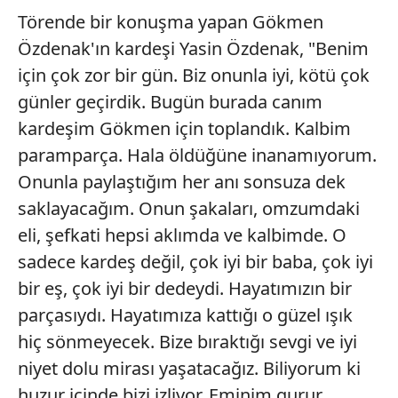
Törende bir konuşma yapan Gökmen
Özdenak'ın kardeşi Yasin Özdenak, "Benim
için çok zor bir gün. Biz onunla iyi, kötü çok
günler geçirdik. Bugün burada canım
kardeşim Gökmen için toplandık. Kalbim
paramparça. Hala öldüğüne inanamıyorum.
Onunla paylaştığım her anı sonsuza dek
saklayacağım. Onun şakaları, omzumdaki
eli, şefkati hepsi aklımda ve kalbimde. O
sadece kardeş değil, çok iyi bir baba, çok iyi
bir eş, çok iyi bir dedeydi. Hayatımızın bir
parçasıydı. Hayatımıza kattığı o güzel ışık
hiç sönmeyecek. Bize bıraktığı sevgi ve iyi
niyet dolu mirası yaşatacağız. Biliyorum ki
huzur içinde bizi izliyor. Eminim gurur