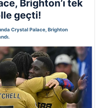
ace, Brighton’ı tek
lle geçti!
sında Crystal Palace, Brighton
ndı.