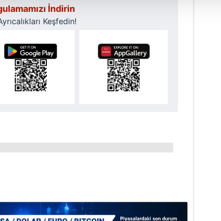
ulamamızı İndirin
 çerezler, sitemizin daha işlevsel kılınması ve kişiselleştirilmes
rıcalıkları Keşfedin!
 yapılması, amaçlarıyla sınırlı olarak açık rızanız dahilinde kulla
aşağıda yer alan panel vasıtasıyla belirleyebilirsiniz. Çerezlere iliş
lgilendirme Metnimizi
ziyaret edebilirsiniz.
Korunması Kanunu uyarınca hazırlanmış Aydınlatma Metnimizi okum
 çerezlerle ilgili bilgi almak için lütfen
tıklayınız
.