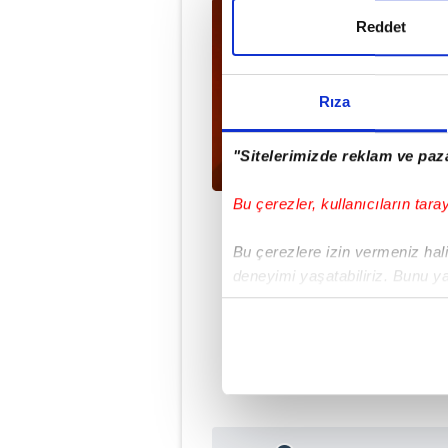
Reddet
Rıza
"Sitelerimizde reklam ve paza
Bu çerezler, kullanıcıların tara
Bu çerezlere izin vermeniz halin
deneyimi yaşatabiliriz. Bunu y
içerikleri sunabilmek adına el
noktasında tek gelir kalemimiz 
#PREMİER LİG
Her halükârda, kullanıcılar, bu 
Sizlere daha iyi bir hizmet sun
çerezler vasıtasıyla çeşitli kiş