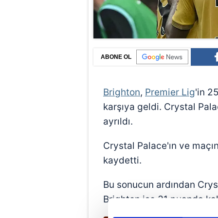
ABONE OL
Brighton
,
Premier Lig
'in 2
karşıya geldi. Crystal Pa
ayrıldı.
Crystal Palace'ın ve maçın
kaydetti.
Bu sonucun ardından Cryst
Brighton ise 31 puanda kal