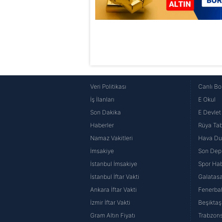
Veri Politikası
Canlı Bo
İş İlanları
E Okul
Son Dakika
E Devlet 
Haberler
Rüya Tabi
Namaz Vakitleri
Hava D
İmsakiye
Son Dep
İstanbul İmsakiye
Spor Hab
İstanbul İftar Vakti
Galatasa
Ankara İftar Vakti
Fenerba
İzmir İftar Vakti
Beşiktaş
Gram Altın Fiyatı
Trabzons