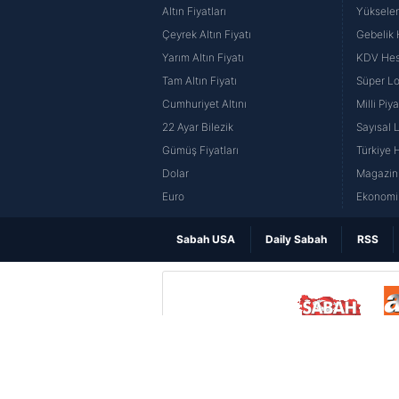
Altın Fiyatları
Yüksele
Çeyrek Altın Fiyatı
Gebelik
Yarım Altın Fiyatı
KDV He
Tam Altın Fiyatı
Süper Lo
Cumhuriyet Altını
Milli Pi
22 Ayar Bilezik
Sayısal 
Gümüş Fiyatları
Türkiye H
Dolar
Magazin 
Euro
Ekonomi 
Sabah USA
Daily Sabah
RSS