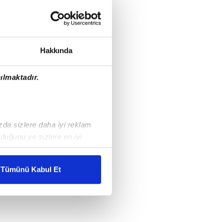
Hakkında
ılmaktadır.
ızda sizlere daha iyi reklam
duğunu ve sizlere en iyi
liyetlerimizi karşılamak
Tümünü Kabul Et
ar gösterilmeyecektir."
çerezler kullanılmaktadır. Bu
u hizmetlerinin sunulması