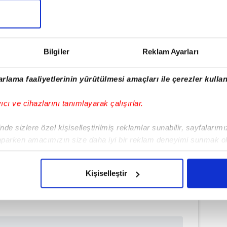
Bilgiler
Reklam Ayarları
rlama faaliyetlerinin yürütülmesi amaçları ile çerezler kullan
yıcı ve cihazlarını tanımlayarak çalışırlar.
de sizlere özel kişiselleştirilmiş reklamlar sunabilir, sayfalarım
Haber Girişi
aparken amacımızın size daha iyi bir reklam deneyimi sunmak ol
Hakan Kurt - Editör
imizden gelen çabayı gösterdiğimizi ve bu noktada, reklamların ma
olduğunu sizlere hatırlatmak isteriz.
Kişiselleştir
#BRİGHTON
#CRYSTAL PALACE
çerezlere izin vermedikleri takdirde, kullanıcılara hedefli reklaml
abilmek için İnternet Sitemizde kendimize ve üçüncü kişilere ait 
isel verileriniz işlenmekte olup gerekli olan çerezler bilgi toplum