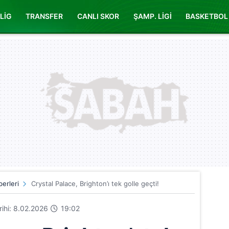
LİG
TRANSFER
CANLI SKOR
ŞAMP. LİGİ
BASKETBOL
erleri
Crystal Palace, Brighton’ı tek golle geçti!
arihi: 8.02.2026
19:02