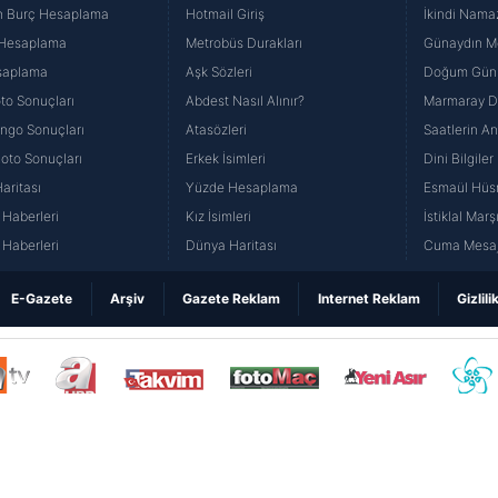
n Burç Hesaplama
Hotmail Giriş
İkindi Namaz
 Hesaplama
Metrobüs Durakları
Günaydın Me
saplama
Aşk Sözleri
Doğum Günü
to Sonuçları
Abdest Nasıl Alınır?
Marmaray Du
yango Sonuçları
Atasözleri
Saatlerin A
Loto Sonuçları
Erkek İsimleri
Dini Bilgiler
aritası
Yüzde Hesaplama
Esmaül Hüs
Haberleri
Kız İsimleri
İstiklal Marş
Haberleri
Dünya Haritası
Cuma Mesaj
E-Gazete
Arşiv
Gazete Reklam
Internet Reklam
Gizlili