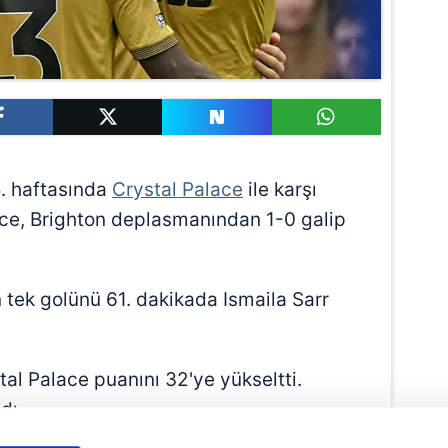
5. haftasında
Crystal Palace
ile karşı
lace, Brighton deplasmanından 1-0 galip
 tek golünü 61. dakikada Ismaila Sarr
al Palace puanını 32'ye yükseltti.
dı.