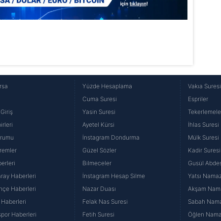
rsa
Yüzde Hesaplama
Vakıa Sures
Cuma Suresi
Espriler
Giriş
Yasin Suresi
Tekerlemele
rleri
Ayetel Kürsi
İhlas Suresi
urumu
İnstagram Dondurma
Mülk Suresi
remler
Güzel Sözler
Kadir Suresi
erleri
Bilmeceler
Gusül Abdes
ray Haberleri
İnstagram Hesap Silme
Yatsı Namazı
hçe Haberleri
Nazar Duası
Akşam Namaz
 Haberleri
Felak Nas Suresi
Sabah Namaz
por Haberleri
Fetih Suresi
Öğlen Namazı