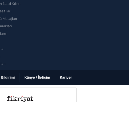
ı Nasıl Kılınır
sajları
 Mesajları
rakları
nlamı
na
ı
ları
k Bildirimi
Künye / İletişim
Kariyer