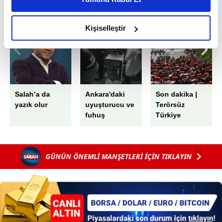
daha iyi reklam deneyimi yaşatabiliriz. Bunu yaparken
EN ÇOK OKUNANLAR
amacımızın size daha iyi bir reklam deneyimi sunmak
olduğunu ve sizlere en iyi içerikleri sunabilmek adına
Kişiselleştir
elimizden gelen çabayı gösterdiğimizi ve bu noktada,
reklamların maliyetlerimizi karşılamak noktasında tek gelir
kalemimiz olduğunu sizlere hatırlatmak isteriz.
Her halükârda, kullanıcılar, bu çerezlere izin vermedikleri
Salah’a da
Ankara'daki
Son dakika |
takdirde, kullanıcılara hedefli reklamlar
yazık olur
uyuşturucu ve
Terörsüz
gösterilmeyecektir."
fuhuş
Türkiye
operasyonunda
sürecinde yeni
Sizlere daha iyi bir hizmet sunabilmek için İnternet
şok mesajlar:
gelişme:
Sitemizde kendimize ve üçüncü kişilere ait çerezler
Bunca kokaine
Kanun Teklifi
GÜNÜN ÖNEMLİ MANŞETLERİ İÇİN TIKLAYIN
uyumam...
Adalet
kullanılmaktadır. Bu çerezler vasıtasıyla çeşitli kişisel
Komisyonu'nda
verileriniz işlenmekte olup gerekli olan çerezler bilgi
kabul edildi
toplumu hizmetlerinin sunulması amacıyla
kullanılmaktadır. Diğer çerezler, sitemizin daha işlevsel
kılınması ve kişiselleştirilmesi ve sizlere yönelik
reklam/pazarlama faaliyetlerinin yapılması, amaçlarıyla