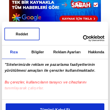
Reddet
Haber Girişi
Hakan Kurt - Editör
Rıza
Bilgiler
Reklam Ayarları
Hakkında
"Sitelerimizde reklam ve pazarlama faaliyetlerinin
#SÜPER LİG
#KONYASPOR
#İLHAN PALUT
yürütülmesi amaçları ile çerezler kullanılmaktadır.
Bu çerezler, kullanıcıların tarayıcı ve cihazlarını
tanımlayarak çalışırlar.
Bu çerezlere izin vermeniz halinde sizlere özel
kişiselleştirilmiş reklamlar sunabilir, sayfalarımızda sizlere
Tümünü Kabul Et