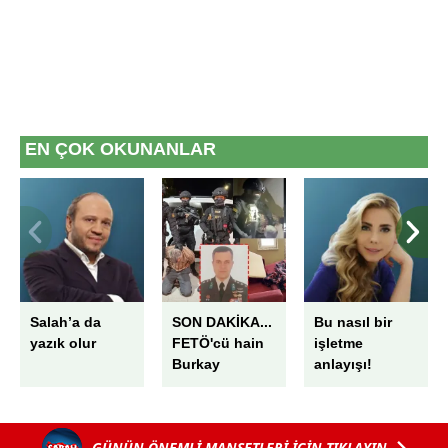
EN ÇOK OKUNANLAR
Salah’a da
SON DAKİKA...
Bu nasıl bir
yazık olur
FETÖ'cü hain
işletme
Burkay
anlayışı!
Karatepe'nin
ablası Ayşe
Alanur
GÜNÜN ÖNEMLİ MANŞETLERİ İÇİN TIKLAYIN
Karatepe