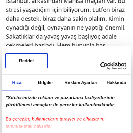
İstanbul, arkasından Manisa maçları var. Bu
stresi yaşadığım için biliyorum. Lütfen biraz
daha destek, biraz daha sakin olalım. Kimin
oynadığı değil, oynayanın ne yaptığı önemli.
Sakatlıklar da yavaş yavaş başlıyor, adale
çekmeleri başladı. Hem bununla baş
ediyoruz hem de maç kazanmaya
Reddet
çalışıyoruz. Çok şükür ki kazandık.
Kazanmak güzel, galibiyetle bitirmek güzel."
Rıza
Bilgiler
Reklam Ayarları
Hakkında
Serikspor Teknik Sorumlusu Mustafa Boran
ise şampiyonluk hedefi olan güçlü bir
"Sitelerimizde reklam ve pazarlama faaliyetlerinin
takıma karşı mücadele ettiklerini belirtti.
yürütülmesi amaçları ile çerezler kullanılmaktadır.
Amedspor deplasmanının ligin en zor
Bu çerezler, kullanıcıların tarayıcı ve cihazlarını
deplasmanlarından biri olduğunu ifade
tanımlayarak çalışırlar.