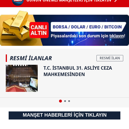
gözaltında:
Yurt dışına
kaçmasına
yardım ettiği
tespit
edilmişti!
RESMİ İLANLAR
T.C. İSTANBUL 31. ASLİYE CEZA
MAHKEMESİNDEN
MANŞET HABERLERİ İÇİN TIKLAYIN