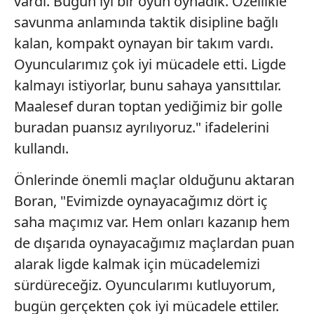
vardı. Bugün iyi bir oyun oynadık. Özellikle
kullanılmaktadır. Diğer çerezler, sitemizin daha işlevsel
savunma anlamında taktik disipline bağlı
kılınması ve kişiselleştirilmesi ve sizlere yönelik
kalan, kompakt oynayan bir takım vardı.
reklam/pazarlama faaliyetlerinin yapılması, amaçlarıyla
sınırlı olarak açık rızanız dahilinde kullanılacaktır.
Oyuncularımız çok iyi mücadele etti. Ligde
kalmayı istiyorlar, bunu sahaya yansıttılar.
Çerezlere ilişkin tercihlerinizi aşağıda yer alan panel
Maalesef duran toptan yediğimiz bir golle
vasıtasıyla belirleyebilirsiniz. Çerezlere ilişkin detaylı bilgi
buradan puansız ayrılıyoruz." ifadelerini
için Ayarlar butonuna tıklayabilir,
Çerez Bilgilendirme
Metnimizi
ziyaret edebilirsiniz.
kullandı.
6698 sayılı Kişisel Verilerin Korunması Kanunu uyarınca
Önlerinde önemli maçlar olduğunu aktaran
hazırlanmış Aydınlatma Metnimizi okumak ve sitemizde
Boran, "Evimizde oynayacağımız dört iç
ilgili mevzuata uygun olarak kullanılan çerezlerle ilgili bilgi
saha maçımız var. Hem onları kazanıp hem
almak için lütfen
tıklayınız
.
de dışarıda oynayacağımız maçlardan puan
alarak ligde kalmak için mücadelemizi
sürdüreceğiz. Oyuncularımı kutluyorum,
bugün gerçekten çok iyi mücadele ettiler.