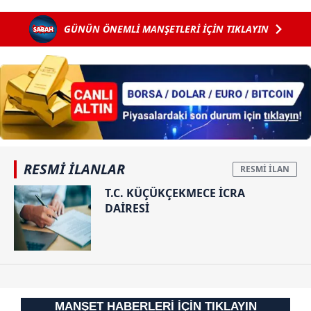
Uraloğlu tarih
ABD savaş
o operasyonun
GÜNÜN ÖNEMLİ MANŞETLERİ İÇİN TIKLAYIN
verdi
uçakları
perde arkası:
havalandı!
Yıllarca
Tahran'dan
başkasının
rest...
kimliğini
kullanmış!
RESMİ İLANLAR
T.C. KÜÇÜKÇEKMECE İCRA
DAİRESİ
MANŞET HABERLERİ İÇİN TIKLAYIN