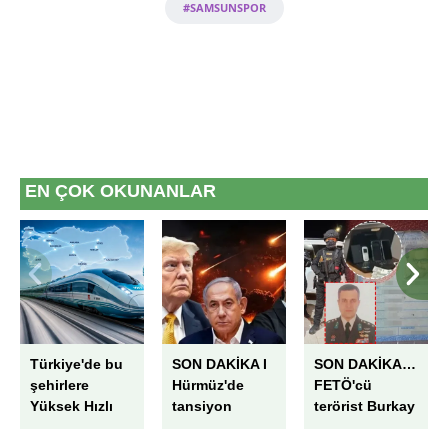
toplumu hizmetlerinin sunulması amacıyla
#SAMSUNSPOR
kullanılmaktadır. Diğer çerezler, sitemizin daha işlevsel
kılınması ve kişiselleştirilmesi ve sizlere yönelik
reklam/pazarlama faaliyetlerinin yapılması, amaçlarıyla
sınırlı olarak açık rızanız dahilinde kullanılacaktır.
Çerezlere ilişkin tercihlerinizi aşağıda yer alan panel
vasıtasıyla belirleyebilirsiniz. Çerezlere ilişkin detaylı bilgi
EN ÇOK OKUNANLAR
için Ayarlar butonuna tıklayabilir,
Çerez Bilgilendirme
Metnimizi
ziyaret edebilirsiniz.
6698 sayılı Kişisel Verilerin Korunması Kanunu uyarınca
hazırlanmış Aydınlatma Metnimizi okumak ve sitemizde
ilgili mevzuata uygun olarak kullanılan çerezlerle ilgili bilgi
almak için lütfen
tıklayınız
.
Türkiye'de bu
SON DAKİKA I
SON DAKİKA…
şehirlere
Hürmüz'de
FETÖ'cü
Yüksek Hızlı
tansiyon
terörist Burkay
Tren hattı
yeniden
Karatepe böyle
geliyor! Bakan
yükseliyor:
yakalandı! İşte