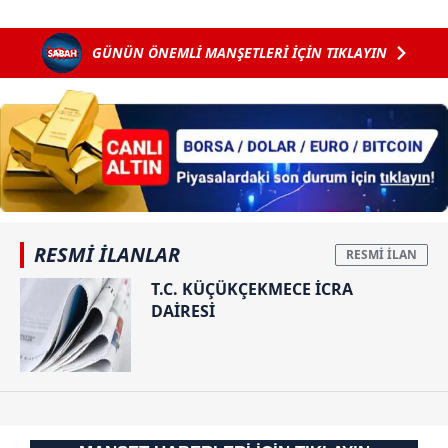
skandal! AK
işlenmiş
Havaalanında
Parti'nin oyları
kariyerleriyle
muhteşem
GÜNÜN ÖNEMLİ MANŞETLERİ İÇİN TIKLAYIN
peş peşe iptal
gurur
karşılama
edildi: "G"
veriyorlar
harfini "6"
sayıp...
RESMİ İLANLAR
T.C. KÜÇÜKÇEKMECE İCRA
DAİRESİ