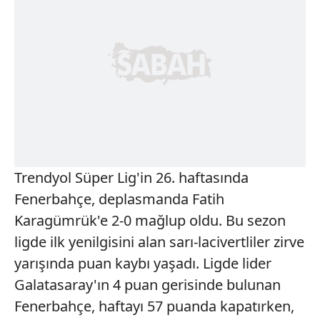
Trendyol Süper Lig'in 26. haftasında
Fenerbahçe, deplasmanda Fatih
Karagümrük'e 2-0 mağlup oldu. Bu sezon
ligde ilk yenilgisini alan sarı-lacivertliler zirve
yarışında puan kaybı yaşadı. Ligde lider
Galatasaray'ın 4 puan gerisinde bulunan
Fenerbahçe, haftayı 57 puanda kapatırken,