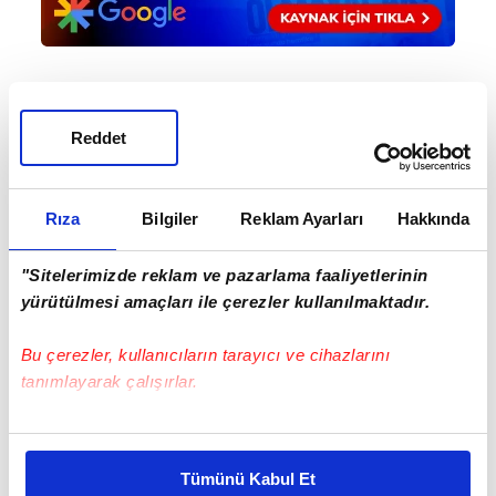
Haber Girişi
Reddet
Hakan Kurt - Editör
Rıza
Bilgiler
Reklam Ayarları
Hakkında
#SÜPER LİG
#TRABZONSPOR
#RİZESPOR
"Sitelerimizde reklam ve pazarlama faaliyetlerinin
#FATİH TEKKE
yürütülmesi amaçları ile çerezler kullanılmaktadır.
Bu çerezler, kullanıcıların tarayıcı ve cihazlarını
tanımlayarak çalışırlar.
Bu çerezlere izin vermeniz halinde sizlere özel
kişiselleştirilmiş reklamlar sunabilir, sayfalarımızda sizlere
Tümünü Kabul Et
EN ÇOK OKUNANLAR
daha iyi reklam deneyimi yaşatabiliriz. Bunu yaparken