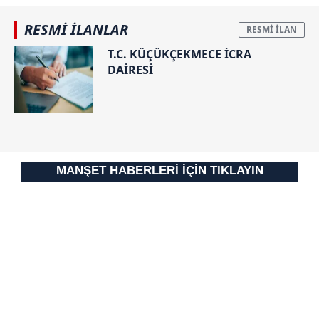
sınırlı olarak açık rızanız dahilinde kullanılacaktır.
RESMİ İLANLAR
Çerezlere ilişkin tercihlerinizi aşağıda yer alan panel
vasıtasıyla belirleyebilirsiniz. Çerezlere ilişkin detaylı bilgi
T.C. KÜÇÜKÇEKMECE İCRA
DAİRESİ
için Ayarlar butonuna tıklayabilir,
Çerez Bilgilendirme
Metnimizi
ziyaret edebilirsiniz.
6698 sayılı Kişisel Verilerin Korunması Kanunu uyarınca
hazırlanmış Aydınlatma Metnimizi okumak ve sitemizde
ilgili mevzuata uygun olarak kullanılan çerezlerle ilgili bilgi
MANŞET HABERLERİ İÇİN TIKLAYIN
almak için lütfen
tıklayınız
.